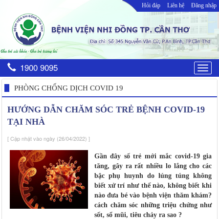
Hỏi đáp
Liên hệ
Đăng nhập
1900 9095
Togg
navig
PHÒNG CHỐNG DỊCH COVID 19
HƯỚNG DẪN CHĂM SÓC TRẺ BỆNH COVID-19
TẠI NHÀ
[ Cập nhật vào ngày (26/04/2022) ]
Gần đây số trẻ mới mắc covid-19 gia
tăng, gây ra rất nhiều lo lắng cho các
bậc phụ huynh do lúng túng không
biết xử trí như thế nào, không biết khi
nào đưa bé vào bệnh viện thăm khám?
cách chăm sóc những triệu chứng như
sốt, sổ mũi, tiêu chảy ra sao ?