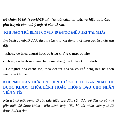
Để
chăm bé bệnh covid-19 tại nhà một cách an toàn và hiệu quả.
Các
phụ huynh cần
chú ý
một số vấn đề sau:
KHI NÀO TRẺ BỆNH COVID-19 ĐƯỢC ĐIỀU TRỊ TẠI NHÀ?
Trẻ bệnh covid-19 được điều trị tại nhà khi đồng thời thỏa các tiêu chí sau
đây:
-
K
hông có triệu chứng hoặc có triệu chứng ở mức độ nhẹ.
-
K
hông có bệnh nền hoặc bệnh nền đang được điều trị ổn định.
-
C
ó người nhà chăm sóc, theo dõi tại nhà và có khả năng liên hệ nhân
viên y tế khi cần.
KHI NÀO CẦN ĐƯA TRẺ ĐẾN CƠ SỞ Y TẾ GẦN NHẤT ĐỂ
ĐƯỢC KHÁM, CHỮA BỆNH HOẶC THÔNG BÁO CHO NHÂN
VIÊN Y TẾ?
Nếu trẻ có một trong số các dấu hiệu sau đây, cần đưa trẻ đến cơ sở y tế
gần nhất để được khám, chữa bệnh hoặc liên hệ với nhân viên y tế để
được hướng dẫn: