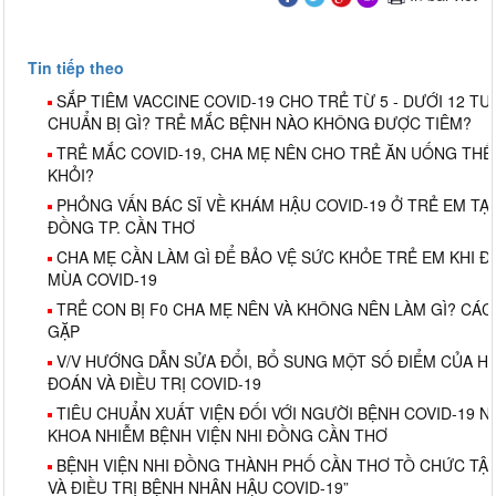
Tin tiếp theo
SẮP TIÊM VACCINE COVID-19 CHO TRẺ TỪ 5 - DƯỚI 12 TU
CHUẨN BỊ GÌ? TRẺ MẮC BỆNH NÀO KHÔNG ĐƯỢC TIÊM?
TRẺ MẮC COVID-19, CHA MẸ NÊN CHO TRẺ ĂN UỐNG THẾ
KHỎI?
PHỎNG VẤN BÁC SĨ VỀ KHÁM HẬU COVID-19 Ở TRẺ EM TẠI
ĐỒNG TP. CẦN THƠ
CHA MẸ CẦN LÀM GÌ ĐỂ BẢO VỆ SỨC KHỎE TRẺ EM KHI
MÙA COVID-19
TRẺ CON BỊ F0 CHA MẸ NÊN VÀ KHÔNG NÊN LÀM GÌ? CÁ
GẶP
V/V HƯỚNG DẪN SỬA ĐỔI, BỔ SUNG MỘT SỐ ĐIỂM CỦA 
ĐOÁN VÀ ĐIỀU TRỊ COVID-19
TIÊU CHUẨN XUẤT VIỆN ĐỐI VỚI NGƯỜI BỆNH COVID-19 NẰ
KHOA NHIỄM BỆNH VIỆN NHI ĐỒNG CẦN THƠ
BỆNH VIỆN NHI ĐỒNG THÀNH PHỐ CẦN THƠ TỒ CHỨC TẬ
VÀ ĐIỀU TRỊ BỆNH NHÂN HẬU COVID-19”