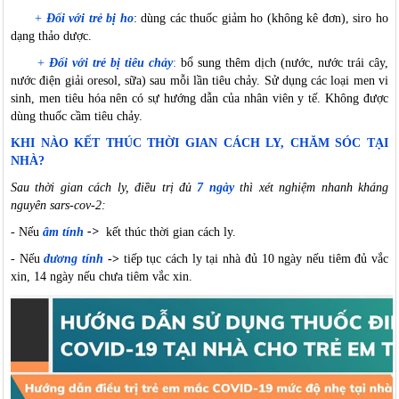
+
Đ
ối với trẻ bị ho
: dùng các thuốc giảm ho (không kê đơn), siro ho
dạng thảo dược.
+
Đ
ối với trẻ bị tiêu chảy
:
bổ sung thêm dịch (nước, nước trái cây,
nước điện giải oresol, sữa) sau mỗi lần tiêu chảy. Sử dụng các loại men vi
sinh, men tiêu hóa nên có sự hướng dẫn của nhân viên y tế. Không được
dùng thuốc cầm tiêu chảy.
KHI NÀO KẾT THÚC THỜI GIAN CÁCH LY, CHĂM SÓC TẠI
NHÀ?
Sau thời gian cách ly, điều trị đủ
7 ngày
thì xét nghiệm nhanh kháng
nguyên sars-cov-2:
- Nếu
âm tính
->
kết thúc thời gian cách ly.
- Nếu
dương tính
->
tiếp tục cách ly tại nhà đủ 10 ngày nếu tiêm đủ vắc
xin, 14 ngày nếu chưa tiêm vắc xin.