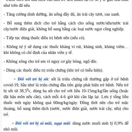
như trên đã nêu.
-
T
ăng cường dinh dưỡng, ăn uống đầy đủ, ăn trái cây tươi, rau xanh.
-
B
ổ sung thêm dịch cho trẻ bằng cách cho uống nước/sữa/nước trái
cây/nước điện giải; không bổ sung bằng các loại nước ngọt công nghiệp.
-
T
iếp tục dùng thuốc điều trị bệnh nền (nếu có).
-
K
hông tự ý sử dụng các thuốc kháng vi rút, kháng sinh, kháng viêm…
khi không có chỉ định của nhân viên y tế.
-
K
hông xông cho trẻ em vì nguy cơ gây bỏng, ngộ độc.
-
D
ùng các thuốc điều trị triệu chứng (khi trẻ có biểu hiện).
+
Đ
ối với trẻ bị sốt
:
sốt là triệu chứng rất thường gặp ở trẻ bệnh
covid-19, hầu như là triệu chứng đầu tiên giúp phát hiện trẻ bệnh. Nếu trẻ
0
bị sốt từ 38,5
c, dùng hạ sốt cho trẻ với liều 10-15mg/kg/lần uống (hoặc
đặt hậu môn nếu cần), cách mỗi 4-6 giờ khi cần lặp lại. Lưu ý tổng liều
thuốc một ngày không quá 60mg/kg/ngày. Đồng thời nên cho trẻ mặc
thoáng, bổ sung thêm dịch (nước, nước điện giải, nước trái cây, sữa) cho
trẻ.
+
Đ
ối với trẻ bị sổ mũi, ngạt mũi
:
dùng nước muối sinh lý 0,9% để
nhỏ mũi.