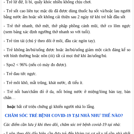
-
T
rẻ lừ đừ, li bì, quấy khóc nhiều không chịu chơi.
-
T
rẻ sốt cao liên tục mặc dù đã được dùng thuốc hạ sốt và/hoặc lau người
bằng nước ấm hoặc sốt không cải thiện sau 2 ngày từ khi trẻ bắt đầu sốt
-
T
rẻ thở nhanh, thở mệt, thở phập phồng cánh mũi, thở co lõm ngực
(xem bảng xác định ngưỡng thở nhanh so với tuổi).
-
T
rẻ tím tái (chú ý theo dõi ở môi, đầu các ngón tay).
-
T
rẻ không ăn/bú/uống được hoặc ăn/bú/uống giảm một cách đáng kể so
với bình thường hoặc nôn (ói) tất cả mọi thứ khi ăn/uống/bú.
-
S
po2 < 96% (nếu có máy đo được).
-
T
rẻ đau tức ngực.
-
T
rẻ môi khô, mắt trũng, khát nước, đi tiểu ít.
-
T
rẻ nổi ban/chấm đỏ ở da, nổi bóng nước ở miệng/lòng bàn tay, bàn
chân…
hoặc
bất cứ triệu chứng gì khiến người nhà lo lắng.
CHĂM SÓC TRẺ BỆNH COVID-19 TẠI NHÀ NHƯ THẾ NÀO?
Các điểm cần lưu ý khi theo dõi, chăm sóc trẻ bệnh covid-19 tại nhà:
-
L
uôn theo dõi dấu hiệu cần đưa trẻ đến khám tại cơ sở y tế gần nhà nhất