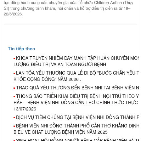
tục đồng hành cùng các chuyên gia của Tổ chức Children Action (Thụy
Sĩ) trong chương trình khám, hội chẩn và hỗ trợ điều trị diễn ra từ 19–
22/6/2026.
Tin tiếp theo
KHOA TRUYỀN NHIỄM ĐẨY MẠNH TẬP HUẤN CHUYÊN MÔN
LƯỢNG ĐIỀU TRỊ VÀ AN TOÀN NGƯỜI BỆNH
LAN TỎA YÊU THƯƠNG QUA LỄ ĐI BỘ "BƯỚC CHÂN YÊU T
KHỎE CỘNG ĐỒNG" NĂM 2026 .
TRAO QUÀ YÊU THƯƠNG ĐẾN BỆNH NHI TẠI BỆNH VIỆN N
THÔNG BÁO TRIỂN KHAI ĐIỀU TRỊ BỆNH NỘI TRÚ THEO Y
HẤP – BỆNH VIỆN NHI ĐỒNG CẦN THƠ CHÍNH THỨC THỰC 
13/07/2026
DỊCH VỤ TIÊM CHỦNG TẠI BỆNH VIỆN NHI ĐỒNG THÀNH 
BỆNH VIỆN NHI ĐỒNG THÀNH PHỐ CẦN THƠ KHẲNG ĐỊNH V
BIỂU VỀ CHẤT LƯỢNG BỆNH VIỆN NĂM 2025
SINH HOẠT HỘI ĐỒNG NGƯỜI BỆNH CẤP BỆNH VIỆN VÀ T