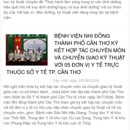
học kỹ thuật chuyên đề “Thực hành lâm sàng trong tư vấn dinh dưỡng
hiệu quả cho trẻ suy dinh dưỡng/nguy cơ suy dinh dưỡng” với sự tham
dự của 108 bác sĩ, điều dưỡng, kỹ thuật viên đang công tác tại bệnh
viện.
BỆNH VIỆN NHI ĐỒNG
THÀNH PHỐ CẦN THƠ KÝ
KẾT HỢP TÁC CHUYÊN MÔN
VÀ CHUYỂN GIAO KỸ THUẬT
VỚI 05 ĐƠN VỊ Y TẾ TRỰC
THUỘC SỞ Y TẾ TP. CẦN THƠ
Cập nhật ngày (05/08/2026)
Hội nghị triển khai ký kết hợp tác chuyên môn và chuyển giao kỹ thuật
giữa các cơ sở khám bệnh , chữa bệnh trên địa bàn thành phố Cần Thơ
năm 2026 do Sở Y tế thành phố Cần Thơ tổ chức ngày 30/7/2026, Bệnh
viện Nhi đồng thành phố Cần Thơ tham gia ký kết hợp tác chuyên môn
với 05 đơn vị y tế có nhu cầu tiếp nhận chuyển giao kỹ thuật và hỗ trợ
chuyên môn, gồm: Bệnh viện Sản Nhi Hậu Giang, Trung tâm Y tế khu
vực Thốt Nốt, Trung tâm Y tế khu vực Cù Lao Dung, Trung tâm Y tế khu
vực Phụng Hiệp và Trung tâm Y tế khu vực Vị Thủy.