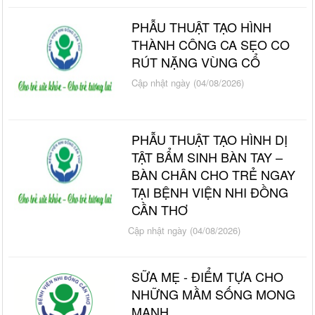
PHẪU THUẬT TẠO HÌNH
THÀNH CÔNG CA SẸO CO
RÚT NẶNG VÙNG CỔ
Cập nhật ngày (04/08/2026)
PHẪU THUẬT TẠO HÌNH DỊ
TẬT BẨM SINH BÀN TAY –
BÀN CHÂN CHO TRẺ NGAY
TẠI BỆNH VIỆN NHI ĐỒNG
CẦN THƠ
Cập nhật ngày (04/08/2026)
SỮA MẸ - ĐIỂM TỰA CHO
NHỮNG MẦM SỐNG MONG
MANH