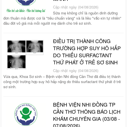
Cập nhật ngày (04/08/2026)
Sữa mẹ không chỉ là nguồn dinh dưỡng
đơn thuần mà được coi là "tiêu chuẩn vàng" và là liều "vắc-xin tự nhiên"
đầu đời vô giá mà mỗi người mẹ dành cho trẻ sơ sinh.
ĐIỀU TRỊ THÀNH CÔNG
TRƯỜNG HỢP SUY HÔ HẤP
DO THIẾU SURFACTANT
THỨ PHÁT Ở TRẺ SƠ SINH
Cập nhật ngày (04/08/2026)
Vừa qua, Khoa Sơ sinh – Bệnh viện Nhi đồng Cần Thơ đã điều trị thành
công một trường hợp suy hô hấp nặng do thiếu surfactant thứ phát ở trẻ
sơ sinh.
BỆNH VIỆN NHI ĐỒNG TP
CẦN THƠ THÔNG BÁO LỊCH
KHÁM CHUYÊN GIA (03/08 -
07/08/2026)