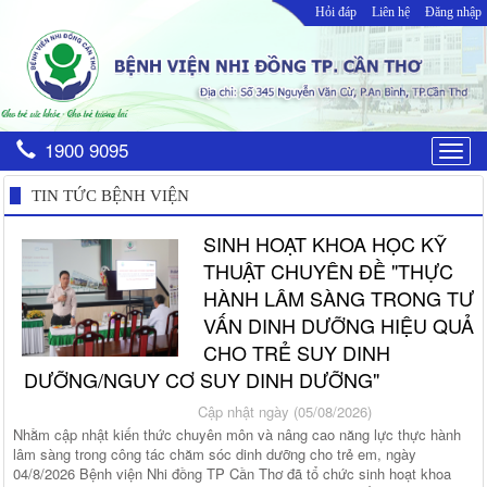
Hỏi đáp
Liên hệ
Đăng nhập
1900 9095
Togg
navig
TIN TỨC BỆNH VIỆN
SINH HOẠT KHOA HỌC KỸ
THUẬT CHUYÊN ĐỀ "THỰC
HÀNH LÂM SÀNG TRONG TƯ
VẤN DINH DƯỠNG HIỆU QUẢ
CHO TRẺ SUY DINH
DƯỠNG/NGUY CƠ SUY DINH DƯỠNG"
Cập nhật ngày (05/08/2026)
Nhằm cập nhật kiến thức chuyên môn và nâng cao năng lực thực hành
lâm sàng trong công tác chăm sóc dinh dưỡng cho trẻ em, ngày
04/8/2026 Bệnh viện Nhi đồng TP Cần Thơ đã tổ chức sinh hoạt khoa