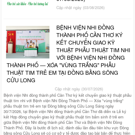
Cập nhật ngày (03/08/2026)
BỆNH VIỆN NHI ĐỒNG
THÀNH PHỐ CẦN THƠ KÝ
KẾT CHUYỂN GIAO KỸ
THUẬT PHẪU THUẬT TIM NHI
VỚI BỆNH VIỆN NHI ĐỒNG
THÀNH PHỐ — XÓA "VÙNG TRẮNG" PHẪU
THUẬT TIM TRẺ EM TẠI ĐỒNG BẰNG SÔNG
CỬU LONG
Cập nhật ngày (30/07/2026)
Bệnh viện Nhi đồng thành phố Cần Thơ ký kết chuyển giao kỹ thuật phẫu
thuật tim nhi với Bệnh viện Nhi Đồng Thành Phố — Xóa "vùng trắng"
phẫu thuật tim trẻ em tại Đồng bằng sông Cửu Long Sáng ngày
30/7/2026, tại Bệnh viện Nhi đồng thành phố Cần Thơ đã diễn ra Lễ ký
kết Hợp đồng chuyển giao kỹ thuật phẫu thuật tim bẩm sinh ở trẻ em
giữa Bệnh viện Nhi đồng thành phố Cần Thơ và Bệnh viện Nhi Đồng
Thành Phố. Đây là bước đi lịch sử, đánh dấu lần đầu tiên khu vực Đồng
bằng sông Cửu Long sẽ có cơ sở y tế được đào tạo bài bản để thực hiện