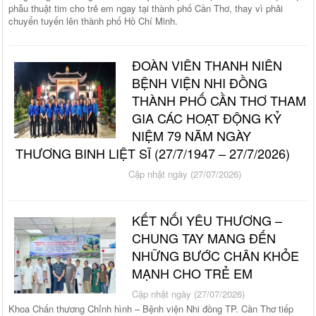
phẫu thuật tim cho trẻ em ngay tại thành phố Cần Thơ, thay vì phải
chuyển tuyến lên thành phố Hồ Chí Minh.
ĐOÀN VIÊN THANH NIÊN
BỆNH VIỆN NHI ĐỒNG
THÀNH PHỐ CẦN THƠ THAM
GIA CÁC HOẠT ĐỘNG KỶ
NIỆM 79 NĂM NGÀY
THƯƠNG BINH LIỆT SĨ (27/7/1947 – 27/7/2026)
Cập nhật ngày (27/07/2026)
KẾT NỐI YÊU THƯƠNG –
CHUNG TAY MANG ĐẾN
NHỮNG BƯỚC CHÂN KHỎE
MẠNH CHO TRẺ EM
Cập nhật ngày (27/07/2026)
Khoa Chấn thương Chỉnh hình – Bệnh viện Nhi đồng TP. Cần Thơ tiếp