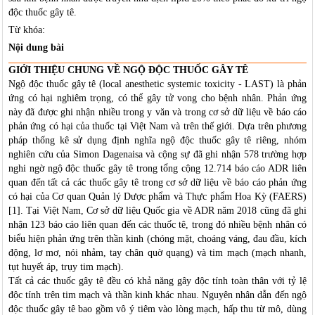
độc thuốc gây tê.
Từ khóa:
Nội dung bài
GIỚI THIỆU CHUNG VỀ NGỘ ĐỘC THUỐC GÂY TÊ
Ngộ độc thuốc gây tê (local anesthetic systemic toxicity - LAST) là phản
ứng có hại nghiêm trọng, có thể gây tử vong cho bệnh nhân. Phản ứng
này đã được ghi nhận nhiều trong y văn và trong cơ sở dữ liệu về báo cáo
phản ứng có hại của thuốc tại Việt Nam và trên thế giới. Dựa trên phương
pháp thống kê sử dụng định nghĩa ngộ độc thuốc gây tê riêng, nhóm
nghiên cứu của Simon Dagenaisa và cộng sự đã ghi nhận 578 trường hợp
nghi ngờ ngộ độc thuốc gây tê trong tổng cộng 12.714 báo cáo ADR liên
quan đến tất cả các thuốc gây tê trong cơ sở dữ liệu về báo cáo phản ứng
có hại của Cơ quan Quản lý Dược phẩm và Thực phẩm Hoa Kỳ (FAERS)
[1]. Tại Việt Nam, Cơ sở dữ liệu Quốc gia về ADR năm 2018 cũng đã ghi
nhận 123 báo cáo liên quan đến các thuốc tê, trong đó nhiều bệnh nhân có
biểu hiện phản ứng trên thần kinh (chóng mặt, choáng váng, đau đầu, kích
động, lơ mơ, nói nhảm, tay chân quờ quạng) và tim mạch (mạch nhanh,
tụt huyết áp, trụy tim mạch).
Tất cả các thuốc gây tê đều có khả năng gây độc tính toàn thân với tỷ lệ
độc tính trên tim mạch và thần kinh khác nhau. Nguyên nhân dẫn đến ngộ
độc thuốc gây tê bao gồm vô ý tiêm vào lòng mạch, hấp thu từ mô, dùng