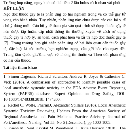
Trường hợp nặng, nguy kịch có thể tiêm 2 lần bolus cách nhau vài phút.
KẾT LUẬN
Ngộ độc thuốc gây tê là phản ứng có hại nghiêm trọng và có thể gây tử
vong cho bệnh nhân. Tuy nhiên, phản ứng này chưa được các cán bộ y tế
chú ý đúng mức. Cán bộ y tế tham gia vào quá trình sử dụng thuốc gây tê
nên được tập huấn, cập nhật thông tin thường xuyên về cách sử dụng
thuốc gây tê hợp lý, an toàn, cách phát hiện và xử trí ngộ độc thuốc gây tê
[7]. Trong trường hợp ghi nhận phản ứng có hại liên quan đến thuốc gây
tê, đặc biệt là các trường hợp nghiêm trọng, cần gửi báo cáo ngay đến
Trung tâm Quốc gia/Khu vực về Thông tin thuốc và Theo dõi phản ứng
có hại của thuốc.
Tài liệu tham khảo
1. Simon Dagenais, Richard Scranton, Andrew R. Joyce & Catherine C.
Vick (2018). A comparison of approaches to identify possible cases of
local anesthetic systemic toxicity in the FDA Adverse Event Reporting
System (FAERS) database. Expert Opinion on Drug Safety, DOI:
10.1080/14740338.2018. 1474200.
2. Rachel C. Wolfe, PharmD, Alexander Spillars (2018). Local Anesthetic
Systemic Toxicity: Reviewing Updates From the American Society of
Regional Anesthesia and Pain Medicine Practice Advisory. Journal of
PeriAnesthesia Nursing, Vol 33, No 6 (December), pp 1000-1005.
3. Joseph M. Neal, Crystal M. Woodward, T. Kyle Harrison (2018). The