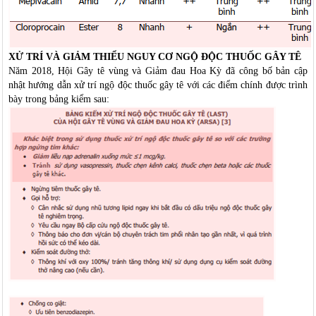
XỬ TRÍ VÀ GIẢM THIỂU NGUY CƠ NGỘ ĐỘC THUỐC GÂY TÊ
Năm 2018, Hội Gây tê vùng và Giảm đau Hoa Kỳ đã công bố bản cập
nhật hướng dẫn xử trí ngộ độc thuốc gây tê với các điểm chính được trình
bày trong bảng kiểm sau: