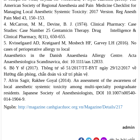
American Society of Regional Anesthesia and Pain Medicine Checklist for
Managing Local Anesthetic Systemic Toxicity: 2017 Version. Reg Anesth
Pain Med 43, 150–153.
4. McCarron, M. M., Devine, B. J. (1974). Clinical Pharmacy: Case
Studies: Case Number 25 Gentamicin Therapy. Drug Intelligence &
Clinical Pharmacy, 8(11), 650-655.
5. Kvisselgaard AD, Krøigaard M, Mosbech HF, Garvey LH (2016). No
cases of perioperative allergy to local
Anaesthetics in the Danish Anaesthesia Allergy Centre. Acta
Anaesthesiologica Scandinavica, doi: 10.1111/aas.12833.
6. Bộ Y tế (2017). Thông tư số 51/2017/TT-BYT ngày 29/12/2017 về
Hướng dẫn phòng, chẩn đoán và xử trí phản vệ.
7. Afrin Sagir, Rakhee Goyal (2014). An assessment of the awareness of
local anesthetic systemic toxicity among multi-specialty postgraduate
residents. Japanese Society of Anesthesiologists, DOI 10.1007/s00540-
014-1904-9.
Nguồn:
http://magazine.canhgiacduoc.org.vn/Magazine/Details/217
admin
In bài viết