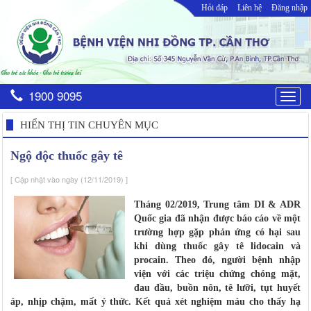
Hỏi đáp
Liên hệ
Đăng nhập
1900 9095
Togg
navig
HIỂN THỊ TIN CHUYÊN MỤC
Ngộ độc thuốc gây tê
[ Cập nhật vào ngày (12/11/2019) ]
Tháng 02/2019, Trung tâm DI & ADR
Quốc gia đã nhận được báo cáo về một
trường hợp gặp phản ứng có hại sau
khi dùng thuốc gây tê lidocain và
procain. Theo đó, người bệnh nhập
viện với các triệu chứng chóng mặt,
đau đầu, buồn nôn, tê lưỡi, tụt huyết
áp, nhịp chậm, mất ý thức. Kết quả xét nghiệm máu cho thấy hạ