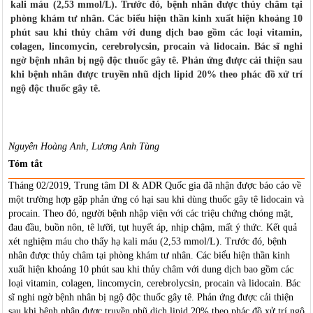
kali máu (2,53 mmol/L). Trước đó, bệnh nhân được thủy châm tại
phòng khám tư nhân. Các biểu hiện thần kinh xuất hiện khoảng 10
phút sau khi thủy châm với dung dịch bao gồm các loại vitamin,
colagen, lincomycin, cerebrolycsin, procain và lidocain. Bác sĩ nghi
ngờ bệnh nhân bị ngộ độc thuốc gây tê. Phản ứng được cải thiện sau
khi bệnh nhân được truyền nhũ dịch lipid 20% theo phác đồ xử trí
ngộ độc thuốc gây tê.
Nguyễn Hoàng Anh, Lương Anh Tùng
Tóm tắt
Tháng 02/2019, Trung tâm DI & ADR Quốc gia đã nhận được báo cáo về
một trường hợp gặp phản ứng có hại sau khi dùng thuốc gây tê lidocain và
procain. Theo đó, người bệnh nhập viện với các triệu chứng chóng mặt,
đau đầu, buồn nôn, tê lưỡi, tụt huyết áp, nhịp chậm, mất ý thức. Kết quả
xét nghiệm máu cho thấy hạ kali máu (2,53 mmol/L). Trước đó, bệnh
nhân được thủy châm tại phòng khám tư nhân. Các biểu hiện thần kinh
xuất hiện khoảng 10 phút sau khi thủy châm với dung dịch bao gồm các
loại vitamin, colagen, lincomycin, cerebrolycsin, procain và lidocain. Bác
sĩ nghi ngờ bệnh nhân bị ngộ độc thuốc gây tê. Phản ứng được cải thiện
sau khi bệnh nhân được truyền nhũ dịch lipid 20% theo phác đồ xử trí ngộ