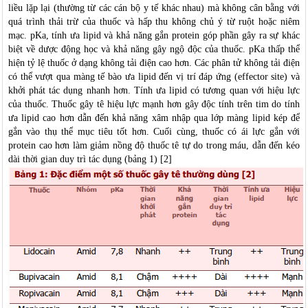
liều lặp lại (thường từ các cán bộ y tế khác nhau) mà không cân bằng với
quá trình thải trừ của thuốc và hấp thu không chủ ý từ ruột hoặc niêm
mạc. pKa, tính ưa lipid và khả năng gắn protein góp phần gây ra sự khác
biệt về dược động học và khả năng gây ngộ độc của thuốc. pKa thấp thể
hiện tỷ lệ thuốc ở dạng không tải điện cao hơn. Các phân tử không tải điện
có thể vượt qua màng tế bào ưa lipid đến vị trí đáp ứng (effector site) và
khởi phát tác dụng nhanh hơn. Tính ưa lipid có tương quan với hiệu lực
của thuốc. Thuốc gây tê hiệu lực mạnh hơn gây độc tính trên tim do tính
ưa lipid cao hơn dẫn đến khả năng xâm nhập qua lớp màng lipid kép để
gắn vào thụ thể mục tiêu tốt hơn. Cuối cùng, thuốc có ái lực gắn với
protein cao hơn làm giảm nồng độ thuốc tê tự do trong máu, dẫn đến kéo
dài thời gian duy trì tác dụng (bảng 1) [2]