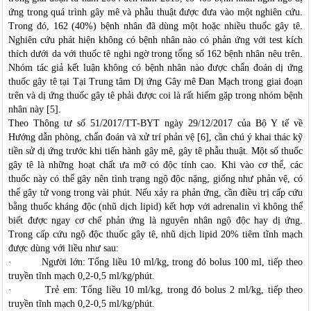
ứng trong quá trình gây mê và phẫu thuật được đưa vào một nghiên cứu.
Trong đó, 162 (40%) bệnh nhân đã dùng một hoặc nhiều thuốc gây tê.
Nghiên cứu phát hiện không có bệnh nhân nào có phản ứng với test kích
thích dưới da với thuốc tê nghi ngờ trong tổng số 162 bệnh nhân nêu trên.
Nhóm tác giả kết luận không có bệnh nhân nào được chẩn đoán dị ứng
thuốc gây tê tại Tại Trung tâm Dị ứng Gây mê Đan Mạch trong giai đoạn
trên và dị ứng thuốc gây tê phải được coi là rất hiếm gặp trong nhóm bệnh
nhân này [5].
Theo Thông tư số 51/2017/TT-BYT ngày 29/12/2017 của Bộ Y tế về
Hướng dẫn phòng, chẩn đoán và xử trí phản vệ [6], cần chú ý khai thác kỹ
tiền sử dị ứng trước khi tiến hành gây mê, gây tê phẫu thuật. Một số thuốc
gây tê là những hoạt chất ưa mỡ có độc tính cao. Khi vào cơ thể, các
thuốc này có thể gây nên tình trạng ngộ độc nặng, giống như phản vệ, có
thể gây tử vong trong vài phút. Nếu xảy ra phản ứng, cần điều trị cấp cứu
bằng thuốc kháng độc (nhũ dịch lipid) kết hợp với adrenalin vì không thể
biết được ngay cơ chế phản ứng là nguyên nhân ngộ độc hay dị ứng.
Trong cấp cứu ngộ độc thuốc gây tê, nhũ dịch lipid 20% tiêm tĩnh mạch
được dùng với liều như sau:
·
Người lớn: Tổng liều 10 ml/kg, trong đó bolus 100 ml, tiếp theo
truyền tĩnh mạch 0,2-0,5 ml/kg/phút.
·
Trẻ em: Tổng liều 10 ml/kg, trong đó bolus 2 ml/kg, tiếp theo
truyền tĩnh mạch 0,2-0,5 ml/kg/phút.