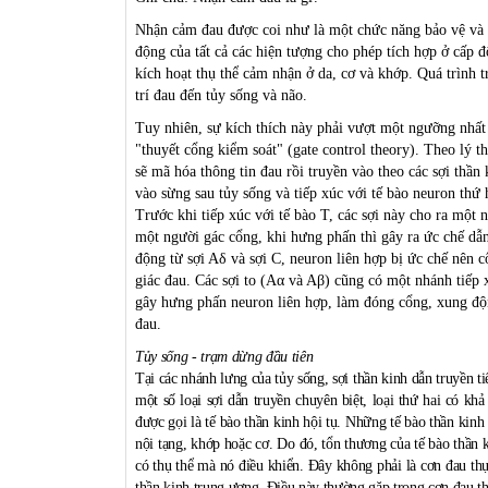
Nhận cảm đau được coi như là một chức năng bảo vệ và bá
động của tất cả các hiện tượng cho phép tích hợp ở cấp 
kích hoạt thụ thể cảm nhận ở da, cơ và khớp. Quá trình t
trí đau đến tủy sống và não.
Tuy nhiên, sự kích thích này phải vượt một ngưỡng nhất 
"thuyết cổng kiểm soát" (gate control theory). Theo lý t
sẽ mã hóa thông tin đau rồi truyền vào theo các sợi thầ
vào sừng sau tủy sống và tiếp xúc với tế bào neuron thứ 
Trước khi tiếp xúc với tế bào T, các sợi này cho ra một 
một người gác cổng, khi hưng phấn thì gây ra ức chế dẫn
động từ sợi Aδ và sợi C, neuron liên hợp bị ức chế nên 
giác đau. Các sợi to (Aα và Aβ) cũng có một nhánh tiếp x
gây hưng phấn neuron liên hợp, làm đóng cổng, xung động
đau.
Tủy sống - trạm dừng đầu tiên
Tại các nhánh lưng của tủy sống, sợi thần kinh dẫn truyền ti
một số loại sợi dẫn truyền chuyên biệt, loại thứ hai có kh
được gọi là tế bào thần kinh hội tụ. Những tế bào thần kinh
nội tạng, khớp hoặc cơ. Do đó, tổn thương của tế bào thần 
có thụ thể mà nó điều khiển. Đây không phải là cơn đau thự
thần kinh trung ương. Điều này thường gặp trong cơn đau th