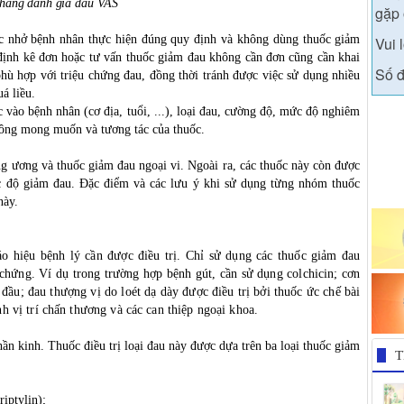
Thang đánh giá đau VAS
gặp 
ắc nhở bệnh nhân thực hiện đúng quy định và không dùng thuốc giảm
Vui 
 định kê đơn hoặc tư vấn thuốc giảm đau không cần đơn cũng cần khai
Số đ
phù hợp với triệu chứng đau, đồng thời tránh được việc sử dụng nhiều
á liều.
 vào bệnh nhân (cơ địa, tuổi, ...), loại đau, cường độ, mức độ nghiêm
hông mong muốn và tương tác của thuốc.
g ương và thuốc giảm đau ngoại vi. Ngoài ra, các thuốc này còn được
mức độ giảm đau. Đặc điểm và các lưu ý khi sử dụng từng nhóm thuốc
này.
áo hiệu bệnh lý cần được điều trị. Chỉ sử dụng các thuốc giảm đau
 chứng. Ví dụ trong trường hợp bệnh gút, cần sử dụng colchicin; cơn
đầu; đau thượng vị do loét dạ dày được điều trị bởi thuốc ức chế bài
nh vị trí chấn thương và các can thiệp ngoại khoa.
hần kinh. Thuốc điều trị loại đau này được dựa trên ba loại thuốc giảm
T
iptylin);