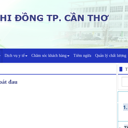
Dịch vụ y tế
Chăm sóc khách hàng
Tiêm ngừa
Quản lý chất lượng
T
oát đau
1
T