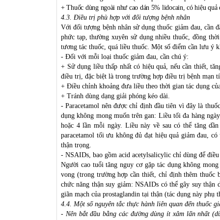
+ Thuốc dùng ngoài như cao dán 5% lidocain, có hiệu quả đ
4.3. Điều trị phù hợp với đối tượng bệnh nhân
Với đối tượng bệnh nhân sử dụng thuốc giảm đau, cần đặc
phức tạp, thường xuyên sử dụng nhiều thuốc, đồng thời 
tương tác thuốc, quá liều thuốc. Một số điểm cần lưu ý 
- Đối với mỗi loại thuốc giảm đau, cần chú ý:
+ Sử dụng liều thấp nhất có hiệu quả, nếu cần thiết, tă
điều trị, đặc biệt là trong trường hợp điều trị bệnh mạn t
+ Điều chỉnh khoảng đưa liều theo thời gian tác dụng của
+ Tránh dùng dạng giải phóng kéo dài.
- Paracetamol nên được chỉ định đầu tiên vì đây là thu
dụng không mong muốn trên gan: Liều tối đa hàng ngày l
hoặc 4 lần mỗi ngày. Liều này về sau có thể tăng dần
paracetamol tối ưu không đủ đạt hiệu quả giảm đau, có 
thận trọng.
- NSAIDs, bao gồm acid acetylsalicylic chỉ dùng để điều 
Người cao tuổi tăng nguy cơ gặp tác dụng không mong m
vong (trong trường hợp cần thiết, chỉ định thêm thuốc
chức năng thận suy giảm: NSAIDs có thể gây suy thận d
giãn mạch của prostaglandin tại thận (tác dụng này phụ t
4.4. Một số nguyên tắc thực hành liên quan đến thuốc g
- Nên bắt đầu bằng các đường dùng ít xâm lấn nhất (dù