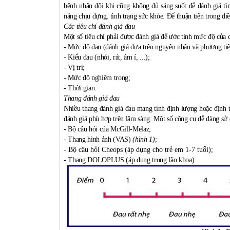
bệnh nhân đôi khi cũng không đủ sáng suốt để đánh giá tìn
năng chịu đựng, tình trạng sức khỏe. Để thuận tiện trong điề
Các tiêu chí đánh giá đau
Một số tiêu chí phải được đánh giá để ước tính mức độ của 
- Mức độ đau (đánh giá dựa trên nguyên nhân và phương tiệ
- Kiểu đau (nhói, rát, âm ỉ, ...);
- Vị trí;
- Mức độ nghiêm trọng;
- Thời gian.
Thang đánh giá đau
Nhiều thang đánh giá đau mang tính định lượng hoặc định t
đánh giá phù hợp trên lâm sàng. Một số công cụ dễ dàng sử
- Bộ câu hỏi của McGill-Melaz;
- Thang hình ảnh (VAS)
(hình 1)
;
- Bộ câu hỏi Cheops (áp dụng cho trẻ em
1-7 tuổi);
- Thang DOLOPLUS (áp dụng trong lão khoa).