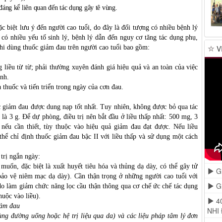
áng kể liên quan đến tác dụng gây tê vùng.
 biệt lưu ý đến người cao tuổi, do đây là đối tượng có nhiều bệnh lý
có nhiều yếu tố sinh lý, bệnh lý dẫn đến nguy cơ tăng tác dụng phụ,
V
khi dùng thuốc giảm đau trên người cao tuổi bao gồm:
ng liều từ từ; phải thường xuyên đánh giá hiệu quả và an toàn của việc
ính.
 thuốc và tiến triển trong ngày của cơn đau.
ốc giảm đau được dung nạp tốt nhất. Tuy nhiên, không được bỏ qua tác
à 3 g. Để dự phòng, điều trị nên bắt đầu ở liều thấp nhất: 500 mg, 3
 nếu cần thiết, tùy thuộc vào hiệu quả giảm đau đạt được. Nếu liều
thể chỉ định thuốc giảm đau bậc II với liều thấp và sử dụng một cách
trị ngắn ngày:
uốn, đặc biệt là xuất huyết tiêu hóa và thủng dạ dày, có thể gây tử
Gi
 bảo vệ niêm mạc dạ dày). Cần thận trọng ở những người cao tuổi với
Gi
o làm giảm chức năng lọc cầu thận thông qua cơ chế ức chế tác dụng
huộc vào liều).
4
iảm đau
NHI
ng đường uống hoặc hệ trị liệu qua da) và các liệu pháp tâm lý đơn