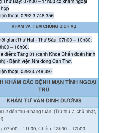
 Thứ Bảy: 07h00 – 11h00 có khám ngoại
 hợp
iện thoại: 0292 3 748 356
KHÁM VÀ TIÊM CHỦNG DỊCH VỤ
hời gian:Thứ Hai - Thứ Sáu: 07h00 – 10h30;
3h00 – 16h30.
ịa điểm: Tầng 01 (cạnh Khoa Chẩn đoán hình
nh) - Bệnh viện Nhi đồng Cần Thơ.
iện thoại: 02923.748.397
CH KHÁM CÁC BỆNH MẠN TÍNH NGOẠI
TRÚ
KHÁM TƯ VẤN DINH DƯỠNG
hứ 2 đến thứ 6 hàng tuần. (Trừ thứ 7, chủ nhật,
ết)
g: 07h00 – 11h00;
Chiều: 13h00 – 17h00