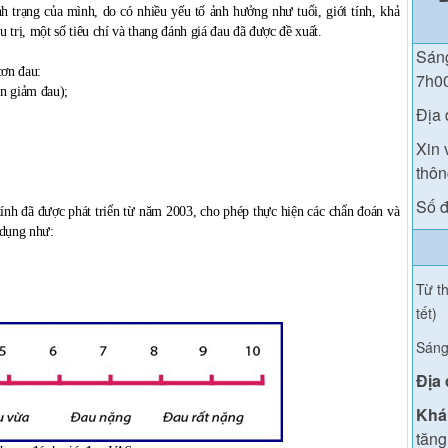
h trạng của mình, do có nhiều yếu tố ảnh hưởng như tuổi, giới tính, khả
u trị, một số tiêu chí và thang đánh giá đau đã được đề xuất.
Sáng
cơn đau:
7h0
n giảm đau);
Địa 
Xin 
thông
Số đ
ính đã được phát triển từ năm 2003, cho phép thực hiện các chẩn đoán và
 dụng như:
Từ th
tết)
Sáng
Địa
Khá
tăng