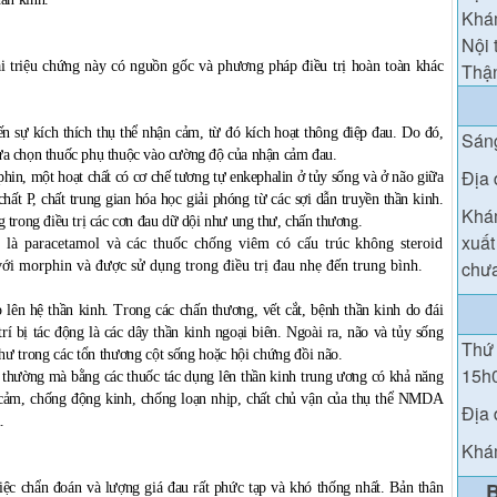
Khám
Nội 
ai triệu chứng này có nguồn gốc và phương pháp điều trị hoàn toàn khác
Thận
ến sự kích thích thụ thể nhận cảm, từ đó kích hoạt thông điệp đau. Do đó,
Sáng
 lựa chọn thuốc phụ thuộc vào cường độ của nhận cảm đau.
Địa 
in, một hoạt chất có cơ chế tương tự enkephalin ở tủy sống và ở não giữa
hất P, chất trung gian hóa học giải phóng từ các sợi dẫn truyền thần kinh.
Khám
trong điều trị các cơn đau dữ dội như ung thư, chấn thương.
xuất
là paracetamol và các thuốc chống viêm có cấu trúc không steroid
chưa
ới morphin và được sử dụng trong điều trị đau nhẹ đến trung bình.
 lên hệ thần kinh. Trong các chấn thương, vết cắt, bệnh thần kinh do đái
rí bị tác động là các dây thần kinh ngoại biên. Ngoài ra, não và tủy sống
Thứ 
như trong các tổn thương cột sống hoặc hội chứng đồi não.
15h
 thường mà bằng các thuốc tác dụng lên thần kinh trung ương có khả năng
 cảm, chống động kinh, chống loạn nhịp, chất chủ vận của thụ thể NMDA
Địa 
.
Khám
ệc chẩn đoán và lượng giá đau rất phức tạp và khó thống nhất. Bản thân