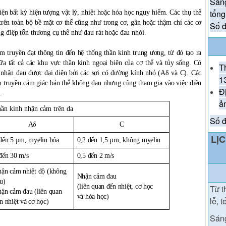
Sáng
tổng
ện bất kỳ hiện tượng vật lý, nhiệt hoặc hóa học nguy hiểm. Các thụ thể
rên toàn bộ bề mặt cơ thể cũng như trong cơ, gân hoặc thậm chí các cơ
Số đ
ng điệp tổn thương cụ thể như đau rát hoặc đau nhói.
m truyền đạt thông tin đến hệ thống thần kinh trung ương, từ đó tạo ra
iữa tất cả các khu vực thần kinh ngoại biên của cơ thể và tủy sống. Có
T
 nhận đau được đại diện bởi các sợi có đường kính nhỏ (Aδ và C). Các
1
n truyền cảm giác bản thể không đau nhưng cũng tham gia vào việc điều
Đ
.
ả
thần kinh nhận cảm trên da
Số đ
Aδ
C
LỊ
đến 5 µm, myelin hóa
0,2 đến 1,5 µm, không myelin
đến 30 m/s
0,5 đến 2 m/s
ận cảm nhiệt độ (không
Nhận cảm đau
u)
(liên quan đến nhiệt, cơ học
T
ừ t
ận cảm đau (liên quan
và hóa học)
lễ, t
n nhiệt và cơ học)
Sán