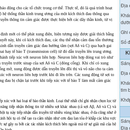
Địa 
o động cho các tổ chức trong cơ thể. Thực tế, đó là quá trình hoạt
độ hệ thống thần kinh trung ương của một kích thích đau thông qua
Khám
ruyền thông tin cảm giác được thực hiện bởi các dây thần kinh, từ vị
dưỡn
Ghi 
định mới có thể phát xung điện, hiện tượng này được giải thích bằng
huyết này, khi có kích thích đau, các thụ thể nhận cảm đau tổn thương
Số đ
n kinh dẫn truyền cảm giác đau hướng tâm (sợi Aδ và C) qua hạch gai
K
hai hay tế bào T (transmission cell) từ đó dẫn truyền lên trung ương.
nhánh tiếp xúc với neuron liên hợp. Neuron liên hợp đóng vai trò như
Sán
 truyền trước sinap của sợi Aδ và C (đóng cổng). Khi chỉ có xung
cổng mở, xung động được dẫn truyền lên đồi thị và vỏ não cho ta cảm
Địa 
úc với neuron liên hợp trước khi đi lên trên. Các xung động từ sợi to
 đau bị chặn lại trước khi tiếp xúc với tế bào T làm mất cảm giác
Khám
tim 
Khớp
ếp xúc với hai loại tế bào thần kinh. Loại thứ nhất chỉ ghi nhận chọn lọc từ
ả năng tiếp nhận thông tin từ nhiều sợi khác nhau (cả sợi Aβ, Aδ và C) và
 hội tụ này tiếp nhận dẫn truyền từ nhiều vùng khác nhau, ở da cũng như ở
kinh hội tụ có thể tạo ra cảm nhận như cơn đau lan tỏa ở khắp các khu vực
Sán
c sự gây ra bởi các tác nhân kích thích bên ngoài mà từ sự giải mã của hệ
Địa 
ần kinh.