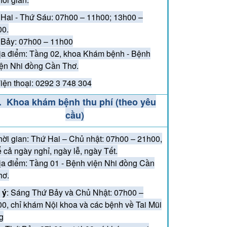
Hai - Thứ Sáu: 07h00 – 11h00; 13h00 –
00.
Bảy: 07h00 – 11h00
ịa điểm: Tầng 02, khoa Khám bệnh - Bệnh
iện Nhi đồng Cần Thơ.
iện thoại: 0292 3 748 304
. Khoa khám bệnh thu phí (theo yêu
cầu)
hời gian: Thứ Hai – Chủ nhật: 07h00 – 21h00,
ể cả ngày nghỉ, ngày lễ, ngày Tết.
ịa điểm: Tầng 01 - Bệnh viện Nhi đồng Cần
hơ.
 ý
: Sáng Thứ Bảy và Chủ Nhật: 07h00 –
0, chỉ khám Nội khoa và các bệnh về Tai Mũi
g