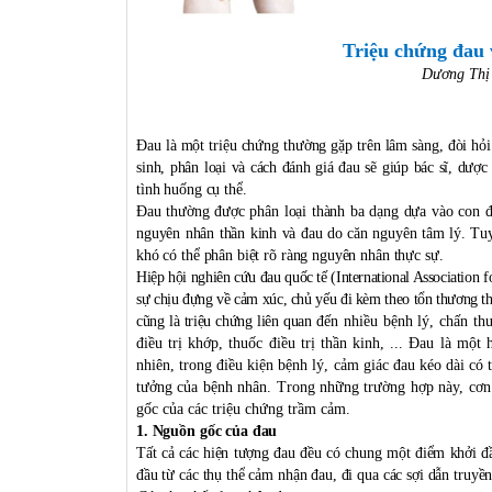
Triệu chứng đau 
Dương Thị
Đau là một triệu chứng thường gặp trên lâm sàng, đòi hỏi 
sinh, phân loại và cách đánh giá đau sẽ giúp bác sĩ, dược
tình huống cụ thể.
Đau thường được phân loại thành ba dạng dựa vào con đ
nguyên nhân thần kinh và đau do căn nguyên tâm lý. Tuy n
khó có thể phân biệt rõ ràng nguyên nhân thực sự.
Hiệp hội nghiên cứu đau quốc tế (International Association 
sự chịu đựng về cảm xúc, chủ yếu đi kèm theo tổn thương th
cũng là triệu chứng liên quan đ
ến nhiều bệnh lý, chấn th
điều trị khớp, thuốc điều trị thần kinh, ... Đau là một
nhiên, trong điều kiện bệnh lý, cảm giác đau kéo dài có 
tưởng của bệnh nhân. Trong những trường hợp này, cơn 
gốc của các triệu chứng trầm cảm.
1. Nguồn gốc của đau
Tất cả các hiện tượng đau đều có chung một điểm khởi đầ
đầu từ các thụ thể cảm nhận đau, đi qua các sợi dẫn truyề