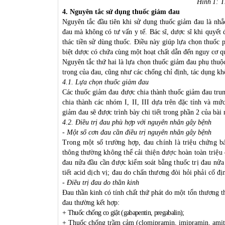
Hình 1: 
4. Nguyên tắc sử dụng thuốc giảm đau
Nguyên tắc đầu tiên khi sử dụng thuốc giảm đau là nh
đau mà không có tư vấn y tế. Bác sĩ, dược sĩ khi quyết
thác tiền sử dùng thuốc. Điều này giúp lựa chọn thuốc 
biệt dược có chứa cùng một hoạt chất dẫn đến nguy cơ qu
Nguyên tắc thứ hai là lựa chọn thuốc giảm đau phụ thuộc
trọng của đau, cũng như các chống chỉ định, tác dụng k
4.1. Lựa chọn thuốc giảm đau
Các thuốc giảm đau được chia thành thuốc giảm đau trun
chia thành các nhóm I, II, III dựa trên đặc tính và 
giảm đau sẽ được trình bày chi tiết trong phần 2 của bài 
4.2. Điều trị đau phù hợp với nguyên nhân gây bệnh
- Một số cơn đau cần điều trị nguyên nhân gây bệnh
Trong một số trường hợp, đau chính là triệu chứng b
thông thường không thể cải thiện được hoàn toàn triệu
đau nửa đầu cần được kiểm soát bằng thuốc trị đau nửa 
tiết acid dịch vị; đau do chấn thương đòi hỏi phải cố đị
- Điều trị đau do thần kinh
Đau thần kinh có tính chất thứ phát do một tổn thương t
đau thường kết hợp:
+ Thuốc chống co giật (gabapentin, pregabalin);
+ Thuốc chống trầm cảm (clomipramin, imipramin, amitr