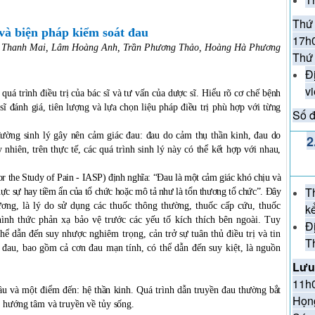
Thứ 
và biện pháp kiểm soát đau
17h
 Thanh Mai, Lâm Hoàng Anh, Trần Phương Thảo, Hoàng Hà Phương
Thứ 
Đ
v
quá trình điều trị của bác sĩ và tư vấn của dược sĩ. Hiểu rõ cơ chế bệnh
 sĩ đánh giá, tiên lượng và lựa chọn liệu pháp điều trị phù hợp với từng
Số đ
ường sinh lý gây nên cảm giác đau: đau do cảm thụ thần kinh, đau do
2
hiên, trên thực tế, các quá trình sinh lý này có thể kết hợp với nhau,
for the Study of Pain - IASP) định nghĩa: “Đau là một cảm giác khó chịu và
T
ực sự hay tiềm ẩn của tổ chức hoặc mô tả như là tổn thương tổ chức”. Đây
ương, là lý do sử dụng các thuốc thông thường, thuốc cấp cứu, thuốc
k
 hình thức phản xạ bảo vệ trước các yếu tố kích thích bên ngoài. Tuy
Đ
thể dẫn đến suy nhược nghiêm trọng, cản trở sự tuân thủ điều trị và tin
T
đau, bao gồm cả cơn đau mạn tính, có thể dẫn đến suy kiệt, là nguồn
Lưu
11h0
u và một điểm đến: hệ thần kinh. Quá trình dẫn truyền đau thường bắt
Họn
n hướng tâm và truyền về tủy sống.