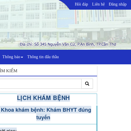
Hỏi đáp
Liên hệ
Đăng nhập
Thông báo
Thông tin đấu thầu
ÌM KIẾM
LỊCH KHÁM BỆNH
. Khoa khám bệnh: Khám BHYT đúng
tuyến
hời gian: