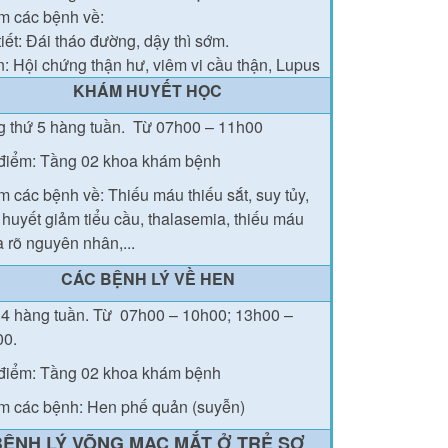
 các bệnh về:
tiết: Đái tháo đường
, dậy thì sớm.
: Hội chứng thận hư, viêm vi cầu thận, Lupus
KHÁM HUYẾT HỌC
 thứ 5 hàng tuần.
Từ 07h00 – 11h00
điểm: Tầng 02 khoa khám bệnh
 các bệnh về: Thiếu máu thiếu sắt, suy tủy,
 huyết giảm tiểu cầu, thalasemia, thiếu máu
 rõ nguyên nhân,...
CÁC BỆNH LÝ VỀ HEN
4 hàng tuần.
Từ
07h00 – 10h00; 13h00 –
00.
điểm: Tầng 02 khoa khám bệnh
 các bệnh: Hen phế quản (suyễn)
BỆNH LÝ VÕNG MẠC MẮT Ở TRẺ SƠ