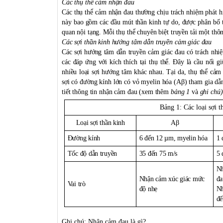
Các thụ thể cảm nhận đau
Các thụ thể cảm nhận đau thường chịu trách nhiệm phát hi
này bao gồm các đầu mút thần kinh tự do, được phân bố t
quan nội tạng. Mỗi thụ thể chuyên biệt truyền tải một thô
Các sợi thần kinh hướng tâm dẫn truyền cảm giác đau
Các sợi hướng tâm dẫn truyền cảm giác đau có trách nhiệ
các đáp ứng với kích thích tại thụ thể. Đây là cầu nối g
nhiều loại sợi hướng tâm khác nhau. Tại da, thụ thể cảm
sợi có đường kính lớn có vỏ myelin hóa (Aβ) tham gia dẫ
tiết thông tin nhận cảm đau (xem thêm
bảng 1
và
ghi chú)
Bảng 1: Các loại sợi 
Loại sợi thần kinh
Aβ
Đường kính
6 đến 12 µm, myelin hóa
1 
Tốc độ dẫn truyền
35 đến 75 m/s
5 
Nh
Nhận cảm xúc giác mức
đa
Vai trò
độ nhẹ
Nh
đế
Ghi chú: Nhận cảm đau là gì?