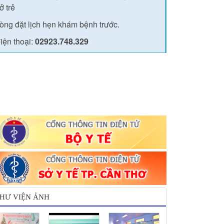
ở trẻ
lòng đặt lịch hẹn khám bệnh trước.
iện thoại:
02923.748.329
HƯ VIỆN ẢNH