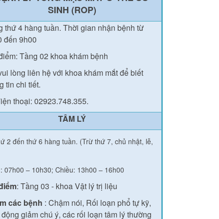
SINH (ROP)
 thứ 4 hàng tuần.
Thời gian nhận bệnh từ
0 đến 9h00
điểm: Tầng 02 khoa khám bệnh
vui lòng liên hệ với khoa khám mắt để biết
 tin chi tiết.
iện thoại: 02923.748.355.
TÂM LÝ
ứ 2 đến thứ 6 hàng tuần. (Trừ thứ 7, chủ nhật, lễ,
: 07h00 – 10h30; Chiều: 13h00 – 16h00
 điểm
: Tầng 03 - khoa Vật lý trị liệu
m các bệnh
: Chậm nói, Rối loạn phổ tự kỹ,
 động giảm chú ý, các rối loạn tâm lý thường