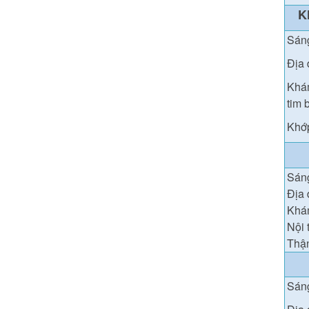
K
Sán
Địa 
Khám
tim 
Khớp
Sán
Địa 
Khám
Nội 
Thận
Sáng