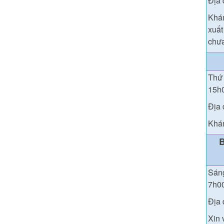
Địa 
Khám
xuất
chưa
Thứ 
15h
Địa 
Khám
Sáng
7h0
Địa 
Xin 