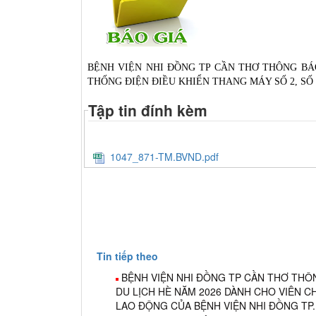
BỆNH VIỆN NHI ĐỒNG TP CẦN THƠ THÔNG BÁ
THỐNG ĐIỆN ĐIỀU KHIỂN THANG MÁY SỐ 2, SỐ
Tập tin đính kèm
1047_871-TM.BVND.pdf
Tin tiếp theo
BỆNH VIỆN NHI ĐỒNG TP CẦN THƠ THÔ
DU LỊCH HÈ NĂM 2026 DÀNH CHO VIÊN 
LAO ĐỘNG CỦA BỆNH VIỆN NHI ĐỒNG TP