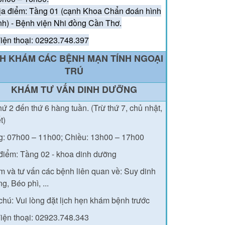
ịa điểm: Tầng 01 (cạnh Khoa Chẩn đoán hình
nh) - Bệnh viện Nhi đồng Cần Thơ.
iện thoại: 02923.748.397
CH KHÁM CÁC BỆNH MẠN TÍNH NGOẠI
TRÚ
KHÁM TƯ VẤN DINH DƯỠNG
hứ 2 đến thứ 6 hàng tuần. (Trừ thứ 7, chủ nhật,
ết)
g: 07h00 – 11h00;
Chiều: 13h00 – 17h00
điểm: Tầng 02 - khoa dinh dưỡng
 và tư vấn các bệnh liên quan về: Suy dinh
g, Béo phì, ...
chú: Vui lòng đặt lịch hẹn khám bệnh trước
iện thoại: 02923.748.343