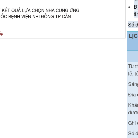
Đ
T KẾT QUẢ LỰA CHỌN NHÀ CUNG ỨNG
ả
UỐC BỆNH VIỆN NHI ĐỒNG TP CẦN
Số đ
ếp
LỊ
T
ừ t
lễ, t
Sán
Địa 
Khám
dưỡn
Ghi 
Số đ