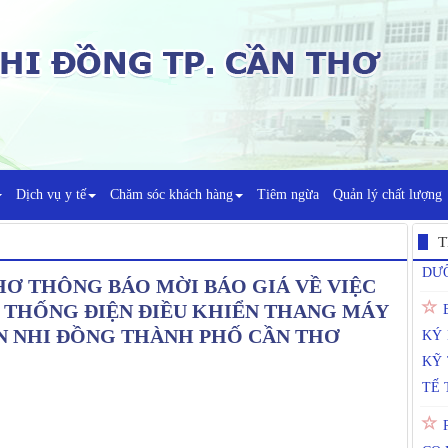
"T
Dịch vụ y tế
Chăm sóc khách hàng
Tiêm ngừa
Quản lý chất lượng
DƯ
DƯỠ
T
HƠ THÔNG BÁO MỜI BÁO GIÁ VỀ VIỆC
KÝ
Ệ THỐNG ĐIỆN ĐIỀU KHIỂN THANG MÁY
KỸ 
VIỆN NHI ĐỒNG THÀNH PHỐ CẦN THƠ
TẾ 
CO 