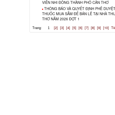
VIÊN NHI ĐỒNG THÀNH PHỐ CẦN THƠ
THÔNG BÁO VÀ QUYẾT ĐỊNH PHÊ DUYỆ
THUỐC MUA SẮM ĐỂ BÁN LẺ TẠI NHÀ TH
THƠ NĂM 2026 ĐỢT 1
[2]
[3]
[4]
[5]
[6]
[7]
[8]
[9]
[10]
Ti
Trang:
1