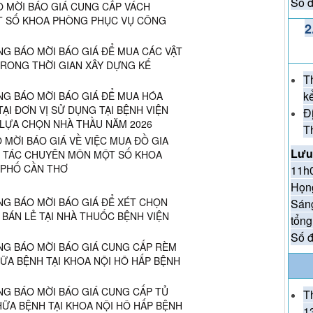
Số đ
O MỜI BÁO GIÁ CUNG CẤP VÁCH
ỘT SỐ KHOA PHÒNG PHỤC VỤ CÔNG
TH
2
KỶ
NG BÁO MỜI BÁO GIÁ ĐỂ MUA CÁC VẬT
(27/
TRONG THỜI GIAN XÂY DỰNG KẾ
T
k
NG BÁO MỜI BÁO GIÁ ĐỂ MUA HÓA
ĐẾ
ẠI ĐƠN VỊ SỬ DỤNG TẠI BỆNH VIỆN
Đ
 LỰA CHỌN NHÀ THẦU NĂM 2026
EM
T
 MỜI BÁO GIÁ VỀ VIỆC MUA ĐỒ GIA
Lưu
 TÁC CHUYÊN MÔN MỘT SỐ KHOA
 PHỐ CẦN THƠ
11h0
Họn
NG BÁO MỜI BÁO GIÁ ĐỂ XÉT CHỌN
Sáng
BÁN LẺ TẠI NHÀ THUỐC BỆNH VIỆN
tổng
Số đ
NG BÁO MỜI BÁO GIÁ CUNG CẤP RÈM
A BỆNH TẠI KHOA NỘI HÔ HẤP BỆNH
NG BÁO MỜI BÁO GIÁ CUNG CẤP TỦ
T
ỮA BỆNH TẠI KHOA NỘI HÔ HẤP BỆNH
1