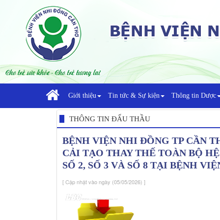
Giới thiệu
Tin tức & Sự kiện
Thông tin Dược
THÔNG TIN ĐẤU THẦU
BỆNH VIỆN NHI ĐỒNG TP CẦN T
CẢI TẠO THAY THẾ TOÀN BỘ H
SỐ 2, SỐ 3 VÀ SỐ 8 TẠI BỆNH 
[ Cập nhật vào ngày (05/05/2026) ]