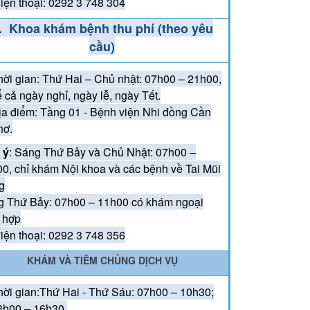
iện thoại: 0292 3 748 304
ĐOÀN VIÊN THANH NIÊN BỆNH VIỆN NHI ĐỒNG
ÀNH PHỐ CẦN THƠ THAM GIA CÁC HOẠT ĐỘNG
. Khoa khám bệnh thu phí (theo yêu
 NIỆM 79 NĂM NGÀY THƯƠNG BINH LIỆT SĨ
cầu)
7/1947 – 27/7/2026)
hời gian: Thứ Hai – Chủ nhật: 07h00 – 21h00,
KẾT NỐI YÊU THƯƠNG – CHUNG TAY MANG
ể cả ngày nghỉ, ngày lễ, ngày Tết.
N NHỮNG BƯỚC CHÂN KHỎE MẠNH CHO TRẺ
ịa điểm: Tầng 01 - Bệnh viện Nhi đồng Cần
hơ.
 ý
: Sáng Thứ Bảy và Chủ Nhật: 07h00 –
0, chỉ khám Nội khoa và các bệnh về Tai Mũi
g
 Thứ Bảy: 07h00 – 11h00 có khám ngoại
 hợp
iện thoại: 0292 3 748 356
KHÁM VÀ TIÊM CHỦNG DỊCH VỤ
hời gian:Thứ Hai - Thứ Sáu: 07h00 – 10h30;
3h00 – 16h30.