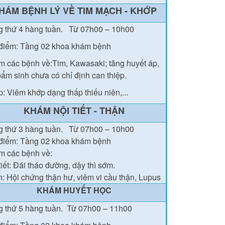
HÁM BỆNH LÝ VỀ TIM MẠCH - KHỚP
g thứ 4 hàng tuần.
Từ 07h00 – 10h00
điểm: Tầng 02 khoa khám bệnh
 các bệnh về:Tim, Kawasaki; tăng huyết áp,
bẩm sinh chưa có chỉ định can thiệp.
: Viêm khớp dạng thấp thiếu niên,...
KHÁM NỘI TIẾT - THẬN
g thứ
3
hàng tuần.
Từ 07h00 – 10h00
điểm: Tầng 02
khoa khám bệnh
 các bệnh về:
tiết: Đái tháo đường
, dậy thì sớm.
: Hội chứng thận hư, viêm vi cầu thận, Lupus
KHÁM HUYẾT HỌC
 thứ 5 hàng tuần.
Từ 07h00 – 11h00