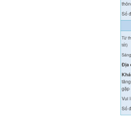
thông
Số đ
Từ th
tết)
Sáng
Địa
Khá
tăng
gặp 
Vui 
Số đ