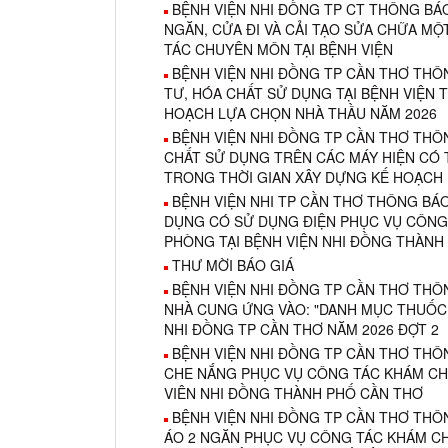
BỆNH VIỆN NHI ĐỒNG TP CT THÔNG BÁ
NGĂN, CỬA ĐI VÀ CẢI TẠO SỬA CHỮA M
TÁC CHUYÊN MÔN TẠI BỆNH VIỆN
BỆNH VIỆN NHI ĐỒNG TP CẦN THƠ THÔ
TƯ, HÓA CHẤT SỬ DỤNG TẠI BỆNH VIỆN 
HOẠCH LỰA CHỌN NHÀ THẦU NĂM 2026
BỆNH VIỆN NHI ĐỒNG TP CẦN THƠ THÔ
CHẤT SỬ DỤNG TRÊN CÁC MÁY HIỆN CÓ T
TRONG THỜI GIAN XÂY DỰNG KẾ HOẠCH
BỆNH VIỆN NHI TP CẦN THƠ THÔNG BÁO
DỤNG CÓ SỬ DỤNG ĐIỆN PHỤC VỤ CÔNG
PHÒNG TẠI BỆNH VIỆN NHI ĐỒNG THÀNH
THƯ MỜI BÁO GIÁ
BỆNH VIỆN NHI ĐỒNG TP CẦN THƠ THÔ
NHÀ CUNG ỨNG VÀO: "DANH MỤC THUỐC 
NHI ĐỒNG TP CẦN THƠ NĂM 2026 ĐỢT 2
BỆNH VIỆN NHI ĐỒNG TP CẦN THƠ THÔ
CHE NẮNG PHỤC VỤ CÔNG TÁC KHÁM CHỮ
VIÊN NHI ĐỒNG THÀNH PHỐ CẦN THƠ
BỆNH VIỆN NHI ĐỒNG TP CẦN THƠ THÔ
ÁO 2 NGĂN PHỤC VỤ CÔNG TÁC KHÁM CH