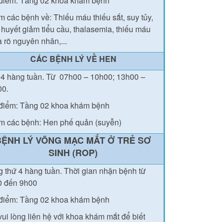
điểm: Tầng 02 khoa khám bệnh
 các bệnh về: Thiếu máu thiếu sắt, suy tủy,
 huyết giảm tiểu cầu, thalasemia, thiếu máu
 rõ nguyên nhân,...
CÁC BỆNH LÝ VỀ HEN
4 hàng tuần.
Từ
07h00 – 10h00; 13h00 –
00.
điểm: Tầng 02 khoa khám bệnh
 các bệnh: Hen phế quản (suyễn)
BỆNH LÝ VÕNG MẠC MẮT Ở TRẺ SƠ
SINH (ROP)
 thứ 4 hàng tuần.
Thời gian nhận bệnh từ
0 đến 9h00
điểm: Tầng 02 khoa khám bệnh
vui lòng liên hệ với khoa khám mắt để biết