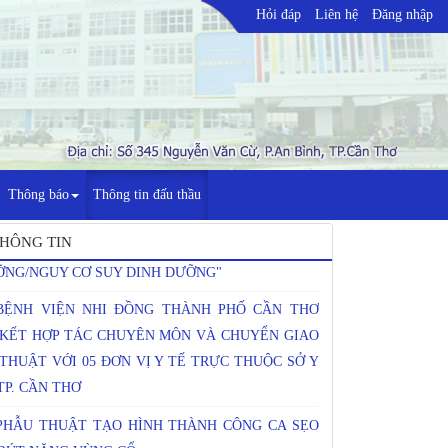
Hỏi đáp
Liên hệ
Đăng nhập
SINH HOẠT KHOA HỌC KỸ THUẬT CHUYÊN ĐỀ
HỰC HÀNH LÂM SÀNG TRONG TƯ VẤN DINH
Thông báo
Thông tin đấu thầu
ỠNG HIỆU QUẢ CHO TRẺ SUY DINH
NG/NGUY CƠ SUY DINH DƯỠNG"
HÔNG TIN
BỆNH VIỆN NHI ĐỒNG THÀNH PHỐ CẦN THƠ
 KẾT HỢP TÁC CHUYÊN MÔN VÀ CHUYỂN GIAO
THUẬT VỚI 05 ĐƠN VỊ Y TẾ TRỰC THUỘC SỞ Y
TP. CẦN THƠ
PHẪU THUẬT TẠO HÌNH THÀNH CÔNG CA SẸO
RÚT NẶNG VÙNG CỔ