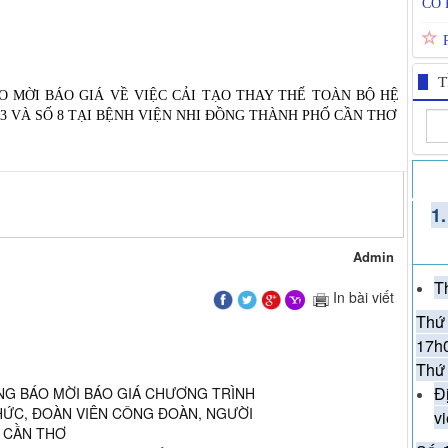
TAY
NHI
T
O MỜI BÁO GIÁ VỀ VIỆC CẢI TẠO THAY THẾ TOÀN BỘ HỆ
 3 VÀ SỐ 8 TẠI BỆNH VIỆN NHI ĐỒNG THÀNH PHỐ CẦN THƠ
HẤP
SIN
1
MO
Admin
LỊC
T
In bài viết
Thứ 
KÝ
17h
Thứ 
TIM
Đ
NG BÁO MỜI BÁO GIÁ CHƯƠNG TRÌNH
XÓ
CHỨC, ĐOÀN VIÊN CÔNG ĐOÀN, NGƯỜI
v
TẠI
. CẦN THƠ