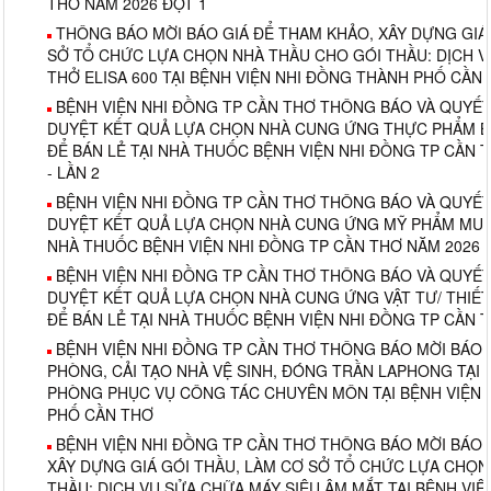
THƠ NĂM 2026 ĐỢT 1
THÔNG BÁO MỜI BÁO GIÁ ĐỂ THAM KHẢO, XÂY DỰNG GIÁ
SỞ TỔ CHỨC LỰA CHỌN NHÀ THẦU CHO GÓI THẦU: DỊCH 
THỞ ELISA 600 TẠI BỆNH VIỆN NHI ĐỒNG THÀNH PHỐ CẦN
BỆNH VIỆN NHI ĐỒNG TP CẦN THƠ THÔNG BÁO VÀ QUYẾT 
DUYỆT KẾT QUẢ LỰA CHỌN NHÀ CUNG ỨNG THỰC PHẨM 
ĐỂ BÁN LẺ TẠI NHÀ THUỐC BỆNH VIỆN NHI ĐỒNG TP CẦN 
- LẦN 2
BỆNH VIỆN NHI ĐỒNG TP CẦN THƠ THÔNG BÁO VÀ QUYẾT 
DUYỆT KẾT QUẢ LỰA CHỌN NHÀ CUNG ỨNG MỸ PHẨM MUA 
NHÀ THUỐC BỆNH VIỆN NHI ĐỒNG TP CẦN THƠ NĂM 2026 
BỆNH VIỆN NHI ĐỒNG TP CẦN THƠ THÔNG BÁO VÀ QUYẾT 
DUYỆT KẾT QUẢ LỰA CHỌN NHÀ CUNG ỨNG VẬT TƯ/ THIẾT 
ĐỂ BÁN LẺ TẠI NHÀ THUỐC BỆNH VIỆN NHI ĐỒNG TP CẦN 
BỆNH VIỆN NHI ĐỒNG TP CẦN THƠ THÔNG BÁO MỜI BÁO G
PHÒNG, CẢI TẠO NHÀ VỆ SINH, ĐÓNG TRẦN LAPHONG TẠI
PHÒNG PHỤC VỤ CÔNG TÁC CHUYÊN MÔN TẠI BỆNH VIỆN 
PHỐ CẦN THƠ
BỆNH VIỆN NHI ĐỒNG TP CẦN THƠ THÔNG BÁO MỜI BÁO 
XÂY DỰNG GIÁ GÓI THẦU, LÀM CƠ SỞ TỔ CHỨC LỰA CHỌN
THẦU: DỊCH VỤ SỬA CHỮA MÁY SIÊU ÂM MẮT TẠI BỆNH VI