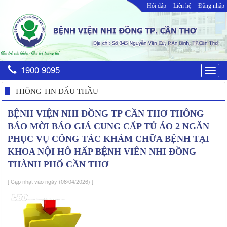
Hỏi đáp
Liên hệ
Đăng nhập
1900 9095
Togg
navig
THÔNG TIN ĐẤU THẦU
BỆNH VIỆN NHI ĐỒNG TP CẦN THƠ THÔNG
BÁO MỜI BÁO GIÁ CUNG CẤP TỦ ÁO 2 NGĂN
PHỤC VỤ CÔNG TÁC KHÁM CHỮA BỆNH TẠI
KHOA NỘI HÔ HẤP BỆNH VIÊN NHI ĐỒNG
THÀNH PHỐ CẦN THƠ
[ Cập nhật vào ngày (08/04/2026) ]