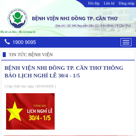
Hỏi đáp
Liên hệ
Đăng nhập
1900 9095
Togg
navig
TIN TỨC BỆNH VIỆN
BỆNH VIỆN NHI ĐỒNG TP. CẦN THƠ THÔNG
BÁO LỊCH NGHỈ LỄ 30/4 - 1/5
[ Cập nhật vào ngày (25/04/2025) ]