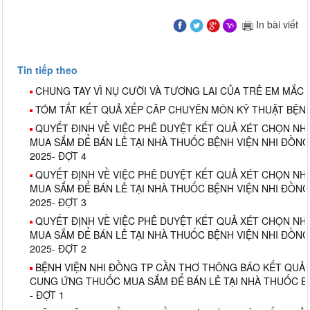
In bài viết
Tin tiếp theo
CHUNG TAY VÌ NỤ CƯỜI VÀ TƯƠNG LAI CỦA TRẺ EM MẮC 
TÓM TẮT KẾT QUẢ XẾP CÂP CHUYÊN MÔN KỸ THUẬT BỆNH
QUYẾT ĐỊNH VỀ VIỆC PHÊ DUYỆT KẾT QUẢ XÉT CHỌN N
MUA SẮM ĐỂ BÁN LẺ TẠI NHÀ THUỐC BỆNH VIỆN NHI ĐỒNG
2025- ĐỢT 4
QUYẾT ĐỊNH VỀ VIỆC PHÊ DUYỆT KẾT QUẢ XÉT CHỌN N
MUA SẮM ĐỂ BÁN LẺ TẠI NHÀ THUỐC BỆNH VIỆN NHI ĐỒNG
2025- ĐỢT 3
QUYẾT ĐỊNH VỀ VIỆC PHÊ DUYỆT KẾT QUẢ XÉT CHỌN N
MUA SẮM ĐỂ BÁN LẺ TẠI NHÀ THUỐC BỆNH VIỆN NHI ĐỒNG
2025- ĐỢT 2
BỆNH VIỆN NHI ĐỒNG TP CẦN THƠ THÔNG BÁO KẾT QUẢ
CUNG ỨNG THUỐC MUA SẮM ĐỂ BÁN LẺ TẠI NHÀ THUỐC BỆ
- ĐỢT 1