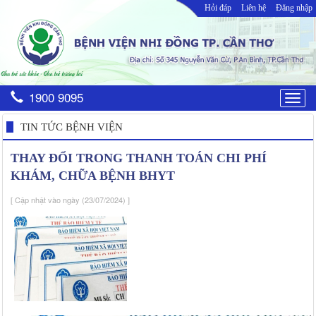
Hỏi đáp
Liên hệ
Đăng nhập
1900 9095
Togg
navig
TIN TỨC BỆNH VIỆN
THAY ĐỔI TRONG THANH TOÁN CHI PHÍ
KHÁM, CHỮA BỆNH BHYT
[ Cập nhật vào ngày (23/07/2024) ]