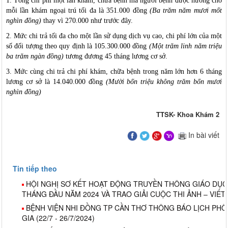
1.
Tổng chi phí một lần khám, chữa bệnh mà người bệnh được hưởng cho
mỗi lần khám ngoại trú tối đa là 351.000 đồng
(Ba trăm năm mươi mốt
nghìn đồng)
thay vì 270.000 như trước đây.
2.
Mức chi trả tối đa cho một lần sử dụng dịch vụ cao, chi phí lớn của một
số đối tượng theo quy định là 105.300.000 đồng
(Một trăm linh năm triệu
ba trăm ngàn đồng)
tương đương 45 tháng lương cơ sở.
3.
Mức cùng chi trả chi phí khám, chữa bệnh trong năm lớn hơn 6 tháng
lương cơ sở là 14.040.000 đồng
(Mười bốn triệu không trăm bốn mươi
nghìn đồng)
TTSK- Khoa Khám 2
In bài viết
Tin tiếp theo
HỘI NGHỊ SƠ KẾT HOẠT ĐỘNG TRUYỀN THÔNG GIÁO DỤC
THÁNG ĐẦU NĂM 2024 VÀ TRAO GIẢI CUỘC THI ẢNH – VIẾT
BỆNH VIỆN NHI ĐỒNG TP CẦN THƠ THÔNG BÁO LỊCH PH
GIA (22/7 - 26/7/2024)