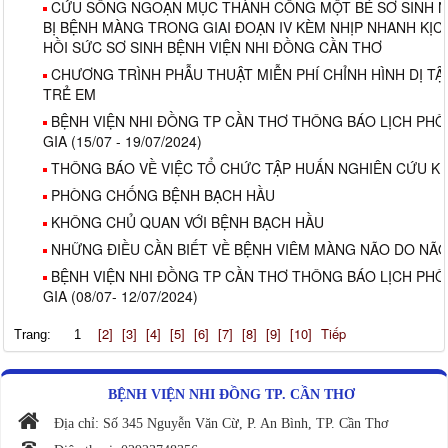
CỨU SỐNG NGOẠN MỤC THÀNH CÔNG MỘT BÉ SƠ SINH N
BỊ BỆNH MÀNG TRONG GIAI ĐOẠN IV KÈM NHỊP NHANH KỊC
HỒI SỨC SƠ SINH BỆNH VIỆN NHI ĐỒNG CẦN THƠ
CHƯƠNG TRÌNH PHẪU THUẬT MIỄN PHÍ CHỈNH HÌNH DỊ TẬ
TRẺ EM
BỆNH VIỆN NHI ĐỒNG TP CẦN THƠ THÔNG BÁO LỊCH PH
GIA (15/07 - 19/07/2024)
THÔNG BÁO VỀ VIỆC TỔ CHỨC TẬP HUẤN NGHIÊN CỨU K
PHÒNG CHỐNG BỆNH BẠCH HẦU
KHÔNG CHỦ QUAN VỚI BỆNH BẠCH HẦU
NHỮNG ĐIỀU CẦN BIẾT VỀ BỆNH VIÊM MÀNG NÃO DO NÃ
BỆNH VIỆN NHI ĐỒNG TP CẦN THƠ THÔNG BÁO LỊCH PH
GIA (08/07- 12/07/2024)
[2]
[3]
[4]
[5]
[6]
[7]
[8]
[9]
[10]
Tiếp
Trang:
1
BỆNH VIỆN NHI ĐỒNG TP. CẦN THƠ
Địa chỉ: Số 345 Nguyễn Văn Cừ, P. An Bình, TP. Cần Thơ