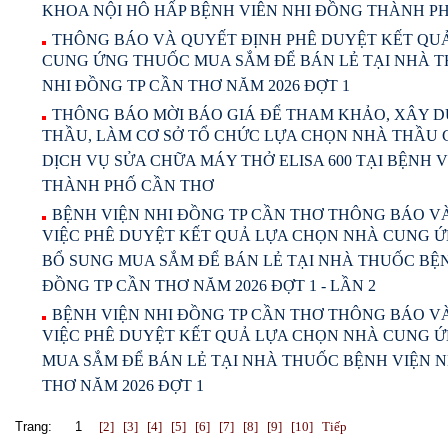
KHOA NỘI HÔ HẤP BỆNH VIÊN NHI ĐỒNG THÀNH P
THÔNG BÁO VÀ QUYẾT ĐỊNH PHÊ DUYỆT KẾT QU
CUNG ỨNG THUỐC MUA SẮM ĐỂ BÁN LẺ TẠI NHÀ T
NHI ĐỒNG TP CẦN THƠ NĂM 2026 ĐỢT 1
THÔNG BÁO MỜI BÁO GIÁ ĐỂ THAM KHẢO, XÂY D
THẦU, LÀM CƠ SỞ TỔ CHỨC LỰA CHỌN NHÀ THẦU 
DỊCH VỤ SỬA CHỮA MÁY THỞ ELISA 600 TẠI BỆNH 
THÀNH PHỐ CẦN THƠ
BỆNH VIỆN NHI ĐỒNG TP CẦN THƠ THÔNG BÁO V
VIỆC PHÊ DUYỆT KẾT QUẢ LỰA CHỌN NHÀ CUNG 
BỔ SUNG MUA SẮM ĐỂ BÁN LẺ TẠI NHÀ THUỐC BỆN
ĐỒNG TP CẦN THƠ NĂM 2026 ĐỢT 1 - LẦN 2
BỆNH VIỆN NHI ĐỒNG TP CẦN THƠ THÔNG BÁO V
VIỆC PHÊ DUYỆT KẾT QUẢ LỰA CHỌN NHÀ CUNG 
MUA SẮM ĐỂ BÁN LẺ TẠI NHÀ THUỐC BỆNH VIỆN N
THƠ NĂM 2026 ĐỢT 1
Trang:
1
[2]
[3]
[4]
[5]
[6]
[7]
[8]
[9]
[10]
Tiếp