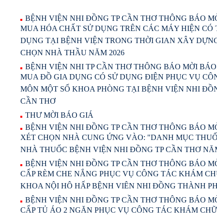
BỆNH VIỆN NHI ĐỒNG TP CẦN THƠ THÔNG BÁO MỜ
MUA HÓA CHẤT SỬ DỤNG TRÊN CÁC MÁY HIỆN CÓ T
DỤNG TẠI BỆNH VIỆN TRONG THỜI GIAN XÂY DỰN
CHỌN NHÀ THẦU NĂM 2026
BỆNH VIỆN NHI TP CẦN THƠ THÔNG BÁO MỜI BÁO 
MUA ĐỒ GIA DỤNG CÓ SỬ DỤNG ĐIỆN PHỤC VỤ C
MÔN MỘT SỐ KHOA PHÒNG TẠI BỆNH VIỆN NHI ĐỒ
CẦN THƠ
THƯ MỜI BÁO GIÁ
BỆNH VIỆN NHI ĐỒNG TP CẦN THƠ THÔNG BÁO MỜ
XÉT CHỌN NHÀ CUNG ỨNG VÀO: "DANH MỤC THUỐ
NHÀ THUỐC BỆNH VIỆN NHI ĐỒNG TP CẦN THƠ NĂM
BỆNH VIỆN NHI ĐỒNG TP CẦN THƠ THÔNG BÁO M
CẤP RÈM CHE NẮNG PHỤC VỤ CÔNG TÁC KHÁM CH
KHOA NỘI HÔ HẤP BỆNH VIÊN NHI ĐỒNG THÀNH P
BỆNH VIỆN NHI ĐỒNG TP CẦN THƠ THÔNG BÁO M
CẤP TỦ ÁO 2 NGĂN PHỤC VỤ CÔNG TÁC KHÁM CHỮ