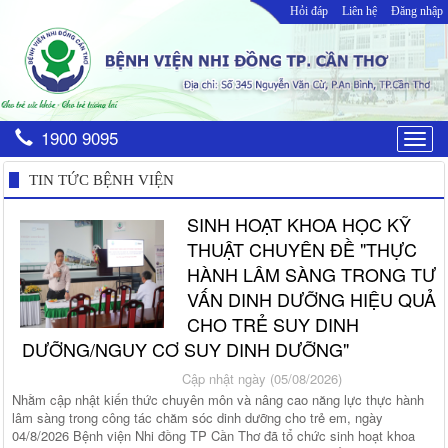
Hỏi đáp
Liên hệ
Đăng nhập
1900 9095
Togg
navig
TIN TỨC BỆNH VIỆN
SINH HOẠT KHOA HỌC KỸ
THUẬT CHUYÊN ĐỀ "THỰC
HÀNH LÂM SÀNG TRONG TƯ
VẤN DINH DƯỠNG HIỆU QUẢ
CHO TRẺ SUY DINH
DƯỠNG/NGUY CƠ SUY DINH DƯỠNG"
Cập nhật ngày (05/08/2026)
Nhằm cập nhật kiến thức chuyên môn và nâng cao năng lực thực hành
lâm sàng trong công tác chăm sóc dinh dưỡng cho trẻ em, ngày
04/8/2026 Bệnh viện Nhi đồng TP Cần Thơ đã tổ chức sinh hoạt khoa