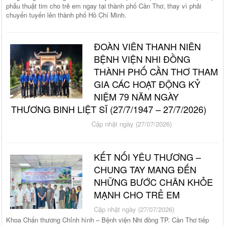
phẫu thuật tim cho trẻ em ngay tại thành phố Cần Thơ, thay vì phải
chuyển tuyến lên thành phố Hồ Chí Minh.
ĐOÀN VIÊN THANH NIÊN
BỆNH VIỆN NHI ĐỒNG
THÀNH PHỐ CẦN THƠ THAM
GIA CÁC HOẠT ĐỘNG KỶ
NIỆM 79 NĂM NGÀY
THƯƠNG BINH LIỆT SĨ (27/7/1947 – 27/7/2026)
Cập nhật ngày (27/07/2026)
KẾT NỐI YÊU THƯƠNG –
CHUNG TAY MANG ĐẾN
NHỮNG BƯỚC CHÂN KHỎE
MẠNH CHO TRẺ EM
Cập nhật ngày (27/07/2026)
Khoa Chấn thương Chỉnh hình – Bệnh viện Nhi đồng TP. Cần Thơ tiếp