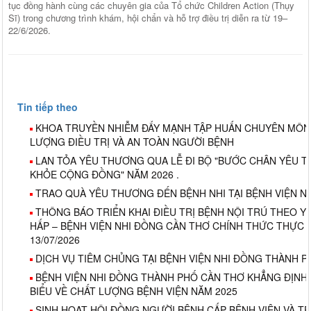
tục đồng hành cùng các chuyên gia của Tổ chức Children Action (Thụy
Sĩ) trong chương trình khám, hội chẩn và hỗ trợ điều trị diễn ra từ 19–
22/6/2026.
Tin tiếp theo
KHOA TRUYỀN NHIỄM ĐẨY MẠNH TẬP HUẤN CHUYÊN MÔN
LƯỢNG ĐIỀU TRỊ VÀ AN TOÀN NGƯỜI BỆNH
LAN TỎA YÊU THƯƠNG QUA LỄ ĐI BỘ "BƯỚC CHÂN YÊU T
KHỎE CỘNG ĐỒNG" NĂM 2026 .
TRAO QUÀ YÊU THƯƠNG ĐẾN BỆNH NHI TẠI BỆNH VIỆN N
THÔNG BÁO TRIỂN KHAI ĐIỀU TRỊ BỆNH NỘI TRÚ THEO Y
HẤP – BỆNH VIỆN NHI ĐỒNG CẦN THƠ CHÍNH THỨC THỰC 
13/07/2026
DỊCH VỤ TIÊM CHỦNG TẠI BỆNH VIỆN NHI ĐỒNG THÀNH 
BỆNH VIỆN NHI ĐỒNG THÀNH PHỐ CẦN THƠ KHẲNG ĐỊNH V
BIỂU VỀ CHẤT LƯỢNG BỆNH VIỆN NĂM 2025
SINH HOẠT HỘI ĐỒNG NGƯỜI BỆNH CẤP BỆNH VIỆN VÀ T