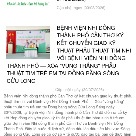
Cập nhật ngày (03/08/2026)
BỆNH VIỆN NHI ĐỒNG
THÀNH PHỐ CẦN THƠ KÝ
KẾT CHUYỂN GIAO KỸ
THUẬT PHẪU THUẬT TIM NHI
VỚI BỆNH VIỆN NHI ĐỒNG
THÀNH PHỐ — XÓA "VÙNG TRẮNG" PHẪU
THUẬT TIM TRẺ EM TẠI ĐỒNG BẰNG SÔNG
CỬU LONG
Cập nhật ngày (30/07/2026)
Bệnh viện Nhi đồng thành phố Cần Thơ ký kết chuyển giao kỹ thuật phẫu
thuật tim nhi với Bệnh viện Nhi Đồng Thành Phố — Xóa "vùng trắng"
phẫu thuật tim trẻ em tại Đồng bằng sông Cửu Long Sáng ngày
30/7/2026, tại Bệnh viện Nhi đồng thành phố Cần Thơ đã diễn ra Lễ ký
kết Hợp đồng chuyển giao kỹ thuật phẫu thuật tim bẩm sinh ở trẻ em
giữa Bệnh viện Nhi đồng thành phố Cần Thơ và Bệnh viện Nhi Đồng
Thành Phố. Đây là bước đi lịch sử, đánh dấu lần đầu tiên khu vực Đồng
bằng sông Cửu Long sẽ có cơ sở y tế được đào tạo bài bản để thực hiện