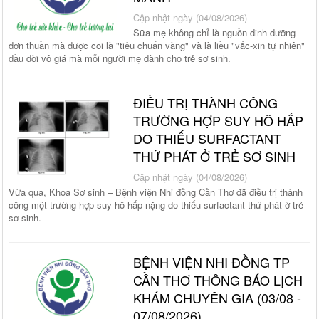
Cập nhật ngày (04/08/2026)
Sữa mẹ không chỉ là nguồn dinh dưỡng
đơn thuần mà được coi là "tiêu chuẩn vàng" và là liều "vắc-xin tự nhiên"
đầu đời vô giá mà mỗi người mẹ dành cho trẻ sơ sinh.
ĐIỀU TRỊ THÀNH CÔNG
TRƯỜNG HỢP SUY HÔ HẤP
DO THIẾU SURFACTANT
THỨ PHÁT Ở TRẺ SƠ SINH
Cập nhật ngày (04/08/2026)
Vừa qua, Khoa Sơ sinh – Bệnh viện Nhi đồng Cần Thơ đã điều trị thành
công một trường hợp suy hô hấp nặng do thiếu surfactant thứ phát ở trẻ
sơ sinh.
BỆNH VIỆN NHI ĐỒNG TP
CẦN THƠ THÔNG BÁO LỊCH
KHÁM CHUYÊN GIA (03/08 -
07/08/2026)