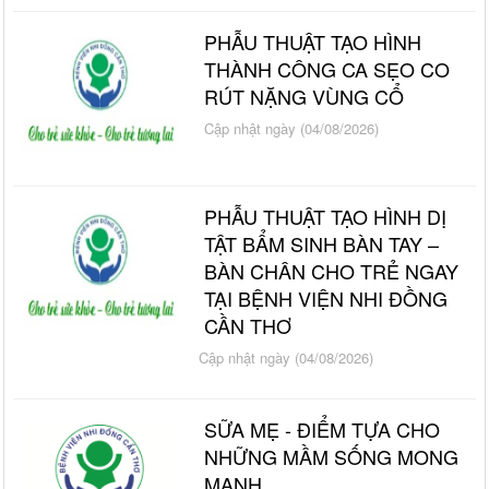
PHẪU THUẬT TẠO HÌNH
THÀNH CÔNG CA SẸO CO
RÚT NẶNG VÙNG CỔ
Cập nhật ngày (04/08/2026)
PHẪU THUẬT TẠO HÌNH DỊ
TẬT BẨM SINH BÀN TAY –
BÀN CHÂN CHO TRẺ NGAY
TẠI BỆNH VIỆN NHI ĐỒNG
CẦN THƠ
Cập nhật ngày (04/08/2026)
SỮA MẸ - ĐIỂM TỰA CHO
NHỮNG MẦM SỐNG MONG
MANH