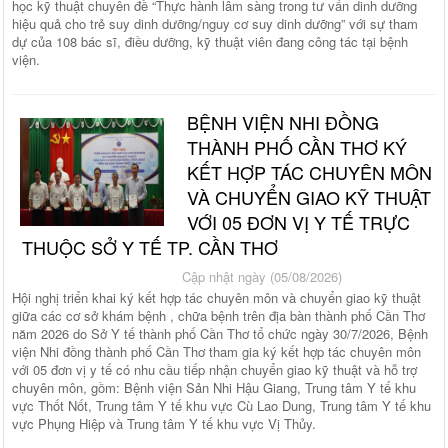
học kỹ thuật chuyên đề “Thực hành lâm sàng trong tư vấn dinh dưỡng
hiệu quả cho trẻ suy dinh dưỡng/nguy cơ suy dinh dưỡng” với sự tham
dự của 108 bác sĩ, điều dưỡng, kỹ thuật viên đang công tác tại bệnh
viện.
BỆNH VIỆN NHI ĐỒNG
THÀNH PHỐ CẦN THƠ KÝ
KẾT HỢP TÁC CHUYÊN MÔN
VÀ CHUYỂN GIAO KỸ THUẬT
VỚI 05 ĐƠN VỊ Y TẾ TRỰC
THUỘC SỞ Y TẾ TP. CẦN THƠ
Cập nhật ngày (05/08/2026)
Hội nghị triển khai ký kết hợp tác chuyên môn và chuyển giao kỹ thuật
giữa các cơ sở khám bệnh , chữa bệnh trên địa bàn thành phố Cần Thơ
năm 2026 do Sở Y tế thành phố Cần Thơ tổ chức ngày 30/7/2026, Bệnh
viện Nhi đồng thành phố Cần Thơ tham gia ký kết hợp tác chuyên môn
với 05 đơn vị y tế có nhu cầu tiếp nhận chuyển giao kỹ thuật và hỗ trợ
chuyên môn, gồm: Bệnh viện Sản Nhi Hậu Giang, Trung tâm Y tế khu
vực Thốt Nốt, Trung tâm Y tế khu vực Cù Lao Dung, Trung tâm Y tế khu
vực Phụng Hiệp và Trung tâm Y tế khu vực Vị Thủy.