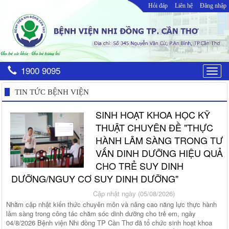
Hỏi đáp
Liên hệ
Đăng nhập
1900 9095
Togg
navig
TIN TỨC BỆNH VIỆN
SINH HOẠT KHOA HỌC KỸ
THUẬT CHUYÊN ĐỀ "THỰC
HÀNH LÂM SÀNG TRONG TƯ
VẤN DINH DƯỠNG HIỆU QUẢ
CHO TRẺ SUY DINH
DƯỠNG/NGUY CƠ SUY DINH DƯỠNG"
Cập nhật ngày (05/08/2026)
Nhằm cập nhật kiến thức chuyên môn và nâng cao năng lực thực hành
lâm sàng trong công tác chăm sóc dinh dưỡng cho trẻ em, ngày
04/8/2026 Bệnh viện Nhi đồng TP Cần Thơ đã tổ chức sinh hoạt khoa