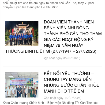
phẫu thuật tim cho trẻ em ngay tại thành phố Cần Thơ, thay vì phải
chuyển tuyến lên thành phố Hồ Chí Minh.
ĐOÀN VIÊN THANH NIÊN
BỆNH VIỆN NHI ĐỒNG
THÀNH PHỐ CẦN THƠ THAM
GIA CÁC HOẠT ĐỘNG KỶ
NIỆM 79 NĂM NGÀY
THƯƠNG BINH LIỆT SĨ (27/7/1947 – 27/7/2026)
Cập nhật ngày (27/07/2026)
KẾT NỐI YÊU THƯƠNG –
CHUNG TAY MANG ĐẾN
NHỮNG BƯỚC CHÂN KHỎE
MẠNH CHO TRẺ EM
Cập nhật ngày (27/07/2026)
Khoa Chấn thương Chỉnh hình – Bệnh viện Nhi đồng TP. Cần Thơ tiếp