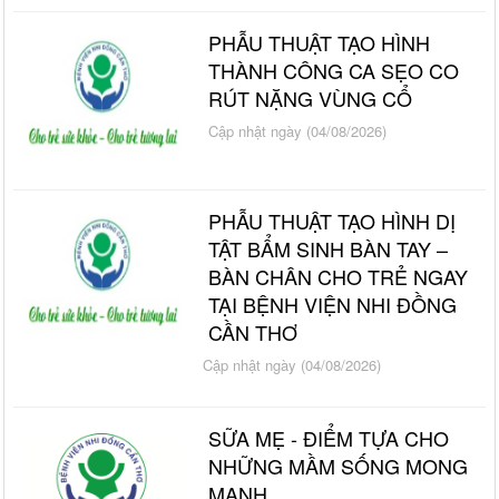
PHẪU THUẬT TẠO HÌNH
THÀNH CÔNG CA SẸO CO
RÚT NẶNG VÙNG CỔ
Cập nhật ngày (04/08/2026)
PHẪU THUẬT TẠO HÌNH DỊ
TẬT BẨM SINH BÀN TAY –
BÀN CHÂN CHO TRẺ NGAY
TẠI BỆNH VIỆN NHI ĐỒNG
CẦN THƠ
Cập nhật ngày (04/08/2026)
SỮA MẸ - ĐIỂM TỰA CHO
NHỮNG MẦM SỐNG MONG
MANH