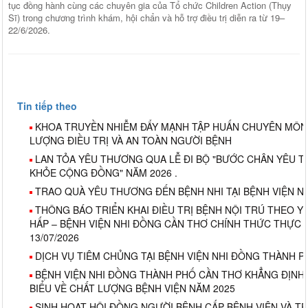
tục đồng hành cùng các chuyên gia của Tổ chức Children Action (Thụy
Sĩ) trong chương trình khám, hội chẩn và hỗ trợ điều trị diễn ra từ 19–
22/6/2026.
Tin tiếp theo
KHOA TRUYỀN NHIỄM ĐẨY MẠNH TẬP HUẤN CHUYÊN MÔN
LƯỢNG ĐIỀU TRỊ VÀ AN TOÀN NGƯỜI BỆNH
LAN TỎA YÊU THƯƠNG QUA LỄ ĐI BỘ "BƯỚC CHÂN YÊU T
KHỎE CỘNG ĐỒNG" NĂM 2026 .
TRAO QUÀ YÊU THƯƠNG ĐẾN BỆNH NHI TẠI BỆNH VIỆN N
THÔNG BÁO TRIỂN KHAI ĐIỀU TRỊ BỆNH NỘI TRÚ THEO Y
HẤP – BỆNH VIỆN NHI ĐỒNG CẦN THƠ CHÍNH THỨC THỰC 
13/07/2026
DỊCH VỤ TIÊM CHỦNG TẠI BỆNH VIỆN NHI ĐỒNG THÀNH 
BỆNH VIỆN NHI ĐỒNG THÀNH PHỐ CẦN THƠ KHẲNG ĐỊNH V
BIỂU VỀ CHẤT LƯỢNG BỆNH VIỆN NĂM 2025
SINH HOẠT HỘI ĐỒNG NGƯỜI BỆNH CẤP BỆNH VIỆN VÀ T