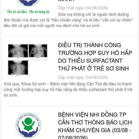
Cập nhật ngày (04/08/2026)
Sữa mẹ không chỉ là nguồn dinh dưỡng
đơn thuần mà được coi là "tiêu chuẩn vàng" và là liều "vắc-xin tự nhiên"
đầu đời vô giá mà mỗi người mẹ dành cho trẻ sơ sinh.
ĐIỀU TRỊ THÀNH CÔNG
TRƯỜNG HỢP SUY HÔ HẤP
DO THIẾU SURFACTANT
THỨ PHÁT Ở TRẺ SƠ SINH
Cập nhật ngày (04/08/2026)
Vừa qua, Khoa Sơ sinh – Bệnh viện Nhi đồng Cần Thơ đã điều trị thành
công một trường hợp suy hô hấp nặng do thiếu surfactant thứ phát ở trẻ
sơ sinh.
BỆNH VIỆN NHI ĐỒNG TP
CẦN THƠ THÔNG BÁO LỊCH
KHÁM CHUYÊN GIA (03/08 -
07/08/2026)