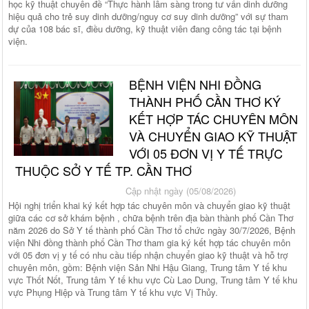
học kỹ thuật chuyên đề “Thực hành lâm sàng trong tư vấn dinh dưỡng
hiệu quả cho trẻ suy dinh dưỡng/nguy cơ suy dinh dưỡng” với sự tham
dự của 108 bác sĩ, điều dưỡng, kỹ thuật viên đang công tác tại bệnh
viện.
BỆNH VIỆN NHI ĐỒNG
THÀNH PHỐ CẦN THƠ KÝ
KẾT HỢP TÁC CHUYÊN MÔN
VÀ CHUYỂN GIAO KỸ THUẬT
VỚI 05 ĐƠN VỊ Y TẾ TRỰC
THUỘC SỞ Y TẾ TP. CẦN THƠ
Cập nhật ngày (05/08/2026)
Hội nghị triển khai ký kết hợp tác chuyên môn và chuyển giao kỹ thuật
giữa các cơ sở khám bệnh , chữa bệnh trên địa bàn thành phố Cần Thơ
năm 2026 do Sở Y tế thành phố Cần Thơ tổ chức ngày 30/7/2026, Bệnh
viện Nhi đồng thành phố Cần Thơ tham gia ký kết hợp tác chuyên môn
với 05 đơn vị y tế có nhu cầu tiếp nhận chuyển giao kỹ thuật và hỗ trợ
chuyên môn, gồm: Bệnh viện Sản Nhi Hậu Giang, Trung tâm Y tế khu
vực Thốt Nốt, Trung tâm Y tế khu vực Cù Lao Dung, Trung tâm Y tế khu
vực Phụng Hiệp và Trung tâm Y tế khu vực Vị Thủy.