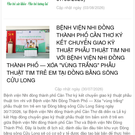
Cập nhật ngày (03/08/2026)
BỆNH VIỆN NHI ĐỒNG
THÀNH PHỐ CẦN THƠ KÝ
KẾT CHUYỂN GIAO KỸ
THUẬT PHẪU THUẬT TIM NHI
VỚI BỆNH VIỆN NHI ĐỒNG
THÀNH PHỐ — XÓA "VÙNG TRẮNG" PHẪU
THUẬT TIM TRẺ EM TẠI ĐỒNG BẰNG SÔNG
CỬU LONG
Cập nhật ngày (30/07/2026)
Bệnh viện Nhi đồng thành phố Cần Thơ ký kết chuyển giao kỹ thuật phẫu
thuật tim nhi với Bệnh viện Nhi Đồng Thành Phố — Xóa "vùng trắng"
phẫu thuật tim trẻ em tại Đồng bằng sông Cửu Long Sáng ngày
30/7/2026, tại Bệnh viện Nhi đồng thành phố Cần Thơ đã diễn ra Lễ ký
kết Hợp đồng chuyển giao kỹ thuật phẫu thuật tim bẩm sinh ở trẻ em
giữa Bệnh viện Nhi đồng thành phố Cần Thơ và Bệnh viện Nhi Đồng
Thành Phố. Đây là bước đi lịch sử, đánh dấu lần đầu tiên khu vực Đồng
bằng sông Cửu Long sẽ có cơ sở y tế được đào tạo bài bản để thực hiện