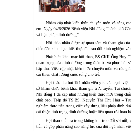
Nhằm cập nhật kiến thức chuyên môn và nâng cao h
em. Ngày 04/6/2026 Bệnh viện Nhi đồng Thành phố Cần 
và liệu pháp dinh dưỡng
”
.
Hội thảo nhận được sự quan tâm và tham gia của 
diễn đàn khoa học thiết thực để trao đổi kinh nghiệm và
Phát biểu khai mạc hội thảo, BS.CKII Ông Huy 
quan trọng của dinh dưỡng trong điều trị và phục hồi sứ
hấp thu. Việc cập nhật kiến thức chuyên môn và các giả
cải thiện chất lượng cuộc sống cho trẻ.
Hội thảo thu hút 194 nhân viên y tế của bệnh viện 
sở khám chữa bệnh khác tham gia trực tuyến. Tại chư
Nhi đồng 1 đã cập nhật những kiến thức mới trong chẩn 
chất béo. Tiếp đó TS.BS. Nguyễn Thị Thu Hậu – Trư
nghiệm thực tiễn trong việc xây dựng liệu pháp dinh dư
cải thiện tình trạng dinh dưỡng hoặc liên quan rối loạn h
Hội thảo diễn ra trong không khí trao đổi sôi nổi,
tiễn và góp phần nâng cao năng lực của đội ngũ nhân viê