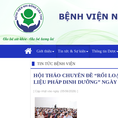
Giới thiệu
Tin tức & Sự kiện
Thông tin Dược
TIN TỨC BỆNH VIỆN
HỘI THẢO CHUYÊN ĐỀ “RỐI LO
LIỆU PHÁP DINH DƯỠNG” NGÀY 0
[ Cập nhật vào ngày (05/06/2026) ]