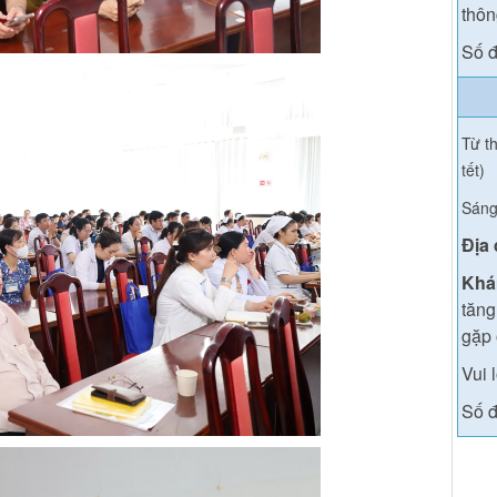
thông
Số đ
Từ th
tết)
Sáng
Địa
Khá
tăng
gặp 
Vui 
Số đ