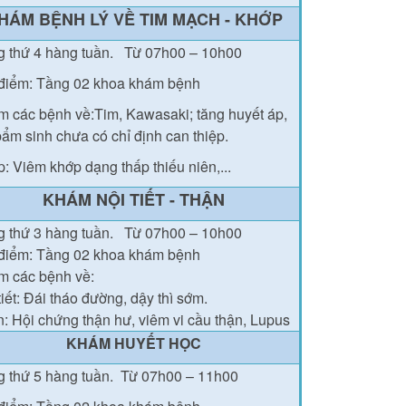
HÁM BỆNH LÝ VỀ TIM MẠCH - KHỚP
g thứ 4 hàng tuần.
Từ 07h00 – 10h00
điểm: Tầng 02 khoa khám bệnh
 các bệnh về:Tim, Kawasaki; tăng huyết áp,
bẩm sinh chưa có chỉ định can thiệp.
: Viêm khớp dạng thấp thiếu niên,...
KHÁM NỘI TIẾT - THẬN
g thứ
3
hàng tuần.
Từ 07h00 – 10h00
điểm: Tầng 02
khoa khám bệnh
 các bệnh về:
tiết: Đái tháo đường
, dậy thì sớm.
: Hội chứng thận hư, viêm vi cầu thận, Lupus
KHÁM HUYẾT HỌC
 thứ 5 hàng tuần.
Từ 07h00 – 11h00