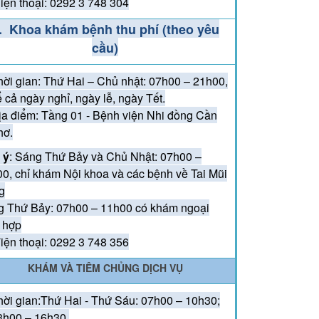
iện thoại: 0292 3 748 304
 NIỆM 79 NĂM NGÀY THƯƠNG BINH LIỆT SĨ
. Khoa khám bệnh thu phí (theo yêu
7/1947 – 27/7/2026)
cầu)
KẾT NỐI YÊU THƯƠNG – CHUNG TAY MANG
hời gian: Thứ Hai – Chủ nhật: 07h00 – 21h00,
N NHỮNG BƯỚC CHÂN KHỎE MẠNH CHO TRẺ
ể cả ngày nghỉ, ngày lễ, ngày Tết.
ịa điểm: Tầng 01 - Bệnh viện Nhi đồng Cần
hơ.
 ý
: Sáng Thứ Bảy và Chủ Nhật: 07h00 –
0, chỉ khám Nội khoa và các bệnh về Tai Mũi
g
 Thứ Bảy: 07h00 – 11h00 có khám ngoại
 hợp
iện thoại: 0292 3 748 356
KHÁM VÀ TIÊM CHỦNG DỊCH VỤ
hời gian:Thứ Hai - Thứ Sáu: 07h00 – 10h30;
3h00 – 16h30.