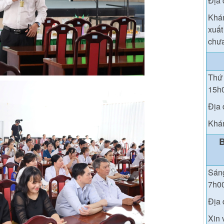
Địa 
Khám
xuất
chưa
Thứ 
15h
Địa 
Khám
Sáng
7h0
Địa 
Xin 