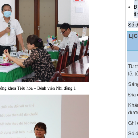
Đ
ả
Số đ
LỊ
T
ừ t
lễ, t
Sán
ng khoa Tiêu hóa – Bệnh viện Nhi đồng 1
Địa 
Khám
dưỡn
Ghi 
Số đ