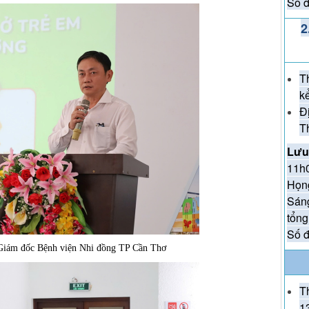
Số đ
KỶ
2
(27/
T
ĐẾ
k
EM
Đ
T
Lưu
11h0
Họn
Sáng
tổng
Số đ
iám đốc Bệnh viện Nhi đồng TP Cần Thơ
T
1