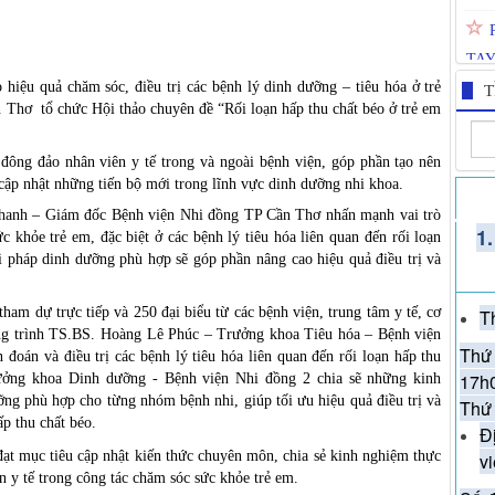
NHI
iệu quả chăm sóc, điều trị các bệnh lý dinh dưỡng – tiêu hóa ở trẻ
T
HẤP
Thơ tổ chức Hội thảo chuyên đề “Rối loạn hấp thu chất béo ở trẻ em
SIN
đông đảo nhân viên y tế trong và ngoài bệnh viện, góp phần tạo nên
 cập nhật những tiến bộ mới trong lĩnh vực dinh dưỡng nhi khoa.
MO
Thanh – Giám đốc Bệnh viện Nhi đồng TP Cần Thơ nhấn mạnh vai trò
1
c khỏe trẻ em, đặc biệt ở các bệnh lý tiêu hóa liên quan đến rối loạn
i pháp dinh dưỡng phù hợp sẽ góp phần nâng cao hiệu quả điều trị và
LỊC
tham dự trực tiếp và 250 đại biểu từ các bệnh viện, trung tâm y tế, cơ
T
KÝ
ơng trình TS.BS. Hoàng Lê Phúc – Trưởng khoa Tiêu hóa – Bệnh viện
Thứ 
đoán và điều trị các bệnh lý tiêu hóa liên quan đến rối loạn hấp thu
TIM
17h
ởng khoa Dinh dưỡng - Bệnh viện Nhi đồng 2 chia sẽ những kinh
XÓ
ỡng phù hợp cho từng nhóm bệnh nhi, giúp tối ưu hiệu quả điều trị và
Thứ 
TẠI
ấp thu chất béo.
Đ
 đạt mục tiêu cập nhật kiến thức chuyên môn, chia sẻ kinh nghiệm thực
v
n y tế trong công tác chăm sóc sức khỏe trẻ em.
TH