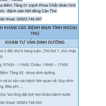
ịa điểm: Tầng 01 (cạnh Khoa Chẩn đoán hình
nh) - Bệnh viện Nhi đồng Cần Thơ.
iện thoại: 02923.748.397
CH KHÁM CÁC BỆNH MẠN TÍNH NGOẠI
TRÚ
KHÁM TƯ VẤN DINH DƯỠNG
hứ 2 đến thứ 6 hàng tuần. (Trừ thứ 7, chủ nhật,
ết)
g: 07h00 – 11h00;
Chiều: 13h00 – 17h00
điểm: Tầng 02 - khoa dinh dưỡng
 và tư vấn các bệnh liên quan về: Suy dinh
g, Béo phì, ...
chú: Vui lòng đặt lịch hẹn khám bệnh trước
iện thoại: 02923.748.343