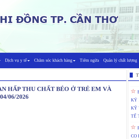
"T
DƯ
Dịch vụ y tế
Chăm sóc khách hàng
Tiêm ngừa
Quản lý chất lượng
DƯỠ
T
KÝ
ẠN HẤP THU CHẤT BÉO Ở TRẺ EM VÀ
KỸ 
4/06/2026
TẾ 
CO 
TAY