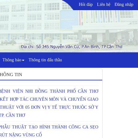
Hỏi đáp
Liên hệ
Đăng nhập
SINH HOẠT KHOA HỌC KỸ THUẬT CHUYÊN ĐỀ
HỰC HÀNH LÂM SÀNG TRONG TƯ VẤN DINH
ỠNG HIỆU QUẢ CHO TRẺ SUY DINH
Thông báo
Thông tin đấu thầu
NG/NGUY CƠ SUY DINH DƯỠNG"
BỆNH VIỆN NHI ĐỒNG THÀNH PHỐ CẦN THƠ
HÔNG TIN
 KẾT HỢP TÁC CHUYÊN MÔN VÀ CHUYỂN GIAO
THUẬT VỚI 05 ĐƠN VỊ Y TẾ TRỰC THUỘC SỞ Y
TP. CẦN THƠ
PHẪU THUẬT TẠO HÌNH THÀNH CÔNG CA SẸO
RÚT NẶNG VÙNG CỔ
PHẪU THUẬT TẠO HÌNH DỊ TẬT BẨM SINH BÀN
 – BÀN CHÂN CHO TRẺ NGAY TẠI BỆNH VIỆN