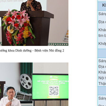
K
Sán
Địa 
Khám
tim 
Khớp
ưởng khoa Dinh dưỡng - Bệnh viện Nhi đồng 2
Sán
Địa 
Khám
Nội 
Thận
Sáng