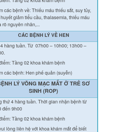
điểm: Tầng 02 khoa khám bệnh
 các bệnh về: Thiếu máu thiếu sắt, suy tủy,
 huyết giảm tiểu cầu, thalasemia, thiếu máu
 rõ nguyên nhân,...
CÁC BỆNH LÝ VỀ HEN
4 hàng tuần.
Từ
07h00 – 10h00; 13h00 –
00.
điểm: Tầng 02 khoa khám bệnh
 các bệnh: Hen phế quản (suyễn)
BỆNH LÝ VÕNG MẠC MẮT Ở TRẺ SƠ
SINH (ROP)
 thứ 4 hàng tuần.
Thời gian nhận bệnh từ
0 đến 9h00
điểm: Tầng 02 khoa khám bệnh
vui lòng liên hệ với khoa khám mắt để biết