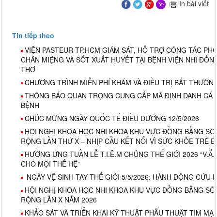
In bài viết
Tin tiếp theo
VIỆN PASTEUR TP.HCM GIÁM SÁT, HỖ TRỢ CÔNG TÁC P
CHÂN MIỆNG VÀ SỐT XUẤT HUYẾT TẠI BỆNH VIỆN NHI ĐỒ
THƠ
CHƯƠNG TRÌNH MIỄN PHÍ KHÁM VÀ ĐIỀU TRỊ BẤT THƯỜ
THÔNG BÁO QUAN TRỌNG CUNG CẤP MÃ ĐỊNH DANH CÁ 
BỆNH
CHÚC MỪNG NGÀY QUỐC TẾ ĐIỀU DƯỠNG 12/5/2026
HỘI NGHỊ KHOA HỌC NHI KHOA KHU VỰC ĐỒNG BẰNG S
RỘNG LẦN THỨ X – NHỊP CẦU KẾT NỐI VÌ SỨC KHỎE TRẺ 
HƯỞNG ỨNG TUẦN LỄ T.I.Ê.M CHỦNG THẾ GIỚI 2026 “V.Ắ.C
CHO MỌI THẾ HỆ”
NGÀY VỆ SINH TAY THẾ GIỚI 5/5/2026: HÀNH ĐỘNG CỨU
HỘI NGHỊ KHOA HỌC NHI KHOA KHU VỰC ĐỒNG BẰNG S
RỘNG LẦN X NĂM 2026
KHẢO SÁT VÀ TRIỂN KHAI KỸ THUẬT PHẪU THUẬT TIM MẠ