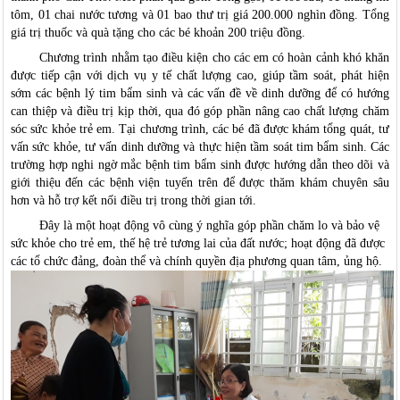
tôm, 01 chai nước tương và 01 bao thư trị giá 200.000 nghìn đồng. Tổng
giá trị thuốc và quà tặng cho các bé khoản 200 triệu đồng.
Chương trình nhằm
tạo điều kiện cho các em có hoàn cảnh khó khăn
được tiếp cận với dịch vụ y tế chất lượng cao, giúp tầm soát, phát hiện
sớm các bệnh lý tim bẩm sinh và các vấn đề về dinh dưỡng để có hướng
can thiệp và điều trị kịp thời, qua đó góp phần nâng cao chất lượng chăm
sóc sức khỏe trẻ em. Tại chương trình, các bé đã được khám tổng quát, tư
vấn sức khỏe, tư vấn dinh dưỡng và thực hiện tầm soát tim bẩm sinh. Các
trường hợp nghi ngờ mắc bệnh tim bẩm sinh được hướng dẫn theo dõi và
giới thiệu đến các bệnh viện tuyến trên để được thăm khám chuyên sâu
hơn và hỗ trợ kết nối điều trị trong thời gian tới.
Đây là một hoạt động vô cùng ý nghĩa góp phần chăm lo và bảo vệ
sức khỏe cho trẻ em, thế hệ trẻ tương lai của đất nước; hoạt động đã được
các tổ chức đảng, đoàn thể và chính quyền địa phương quan tâm, ủng hộ.