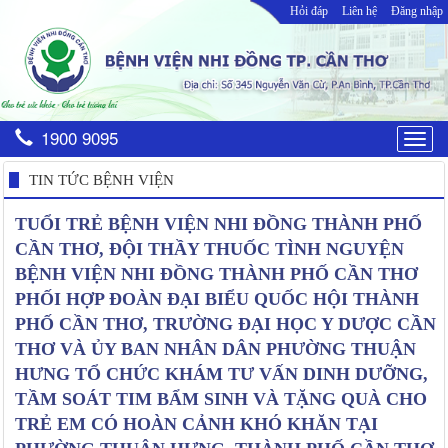
Hỏi đáp
Liên hệ
Đăng nhập
1900 9095
Togg
navig
TIN TỨC BỆNH VIỆN
TUỔI TRẺ BỆNH VIỆN NHI ĐỒNG THÀNH PHỐ
CẦN THƠ, ĐỘI THẦY THUỐC TÌNH NGUYỆN
BỆNH VIỆN NHI ĐỒNG THÀNH PHỐ CẦN THƠ
PHỐI HỢP ĐOÀN ĐẠI BIỂU QUỐC HỘI THÀNH
PHỐ CẦN THƠ, TRƯỜNG ĐẠI HỌC Y DƯỢC CẦN
THƠ VÀ ỦY BAN NHÂN DÂN PHƯỜNG THUẬN
HƯNG TỔ CHỨC KHÁM TƯ VẤN DINH DƯỠNG,
TẦM SOÁT TIM BẨM SINH VÀ TẶNG QUÀ CHO
TRẺ EM CÓ HOÀN CẢNH KHÓ KHĂN TẠI