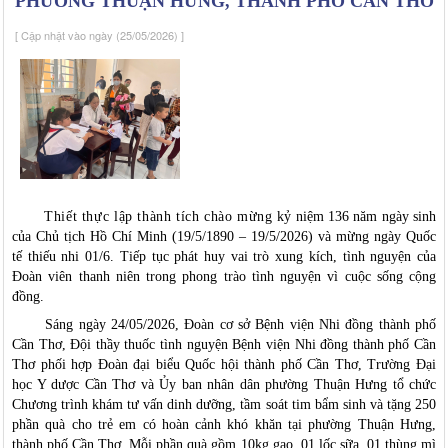
PHƯỜNG THUẬN HƯNG, THÀNH PHỐ CẦN THƠ
[ Cập nhật vào ngày (25/05/2026) ]
Thiết thực lập thành tích chào mừng
kỷ niệm 136 năm ngày sinh
của Chủ tịch Hồ Chí Minh (19/5/1890 – 19/5/2026) và mừng ngày Quốc
tế thiếu nhi 01/6.
Tiếp tục p
hát huy vai trò xung kích, tình nguyện của
Đoàn viên thanh niên
trong
phong trào tình nguyện
vì cuộc sống
cộng
đồng
.
Sáng ngày 24/05/2026,
Đoàn cơ sở Bệnh viện Nhi đồng thành phố
Cần Thơ, Đội thầy thuốc tình nguyện Bệnh viện Nhi đồng thành phố Cần
Thơ phối hợp Đoàn đại biểu Quốc hội thành phố Cần Thơ, Trường Đại
học Y dược Cần Thơ và Ủy ban nhân dân phường Thuận Hưng tổ chức
Chương trình khám tư vấn dinh dưỡng, tầm soát tim bẩm sinh và tặng 250
phần quà cho trẻ em có hoàn cảnh khó khăn tại phường Thuận Hưng,
thành phố Cần Thơ. Mỗi phần quà gồm 10kg gạo, 01 lốc sữa, 01 thùng mì