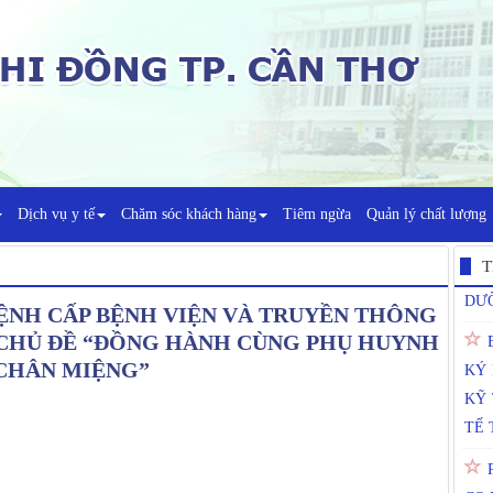
"T
Dịch vụ y tế
Chăm sóc khách hàng
Tiêm ngừa
Quản lý chất lượng
DƯ
DƯỠ
T
ỆNH CẤP BỆNH VIỆN VÀ TRUYỀN THÔNG
KÝ
 CHỦ ĐỀ “ĐỒNG HÀNH CÙNG PHỤ HUYNH
KỸ 
 CHÂN MIỆNG”
TẾ 
CO 