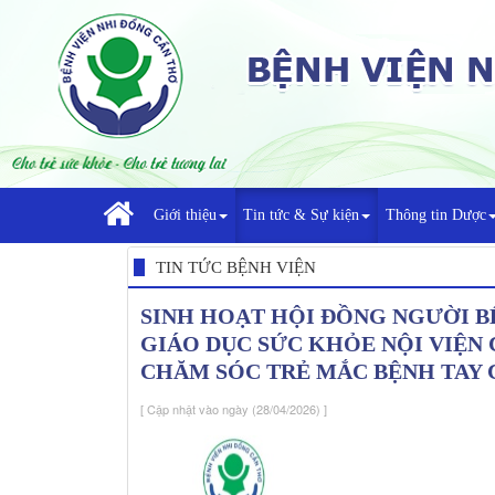
Giới thiệu
Tin tức & Sự kiện
Thông tin Dược
TIN TỨC BỆNH VIỆN
SINH HOẠT HỘI ĐỒNG NGƯỜI B
GIÁO DỤC SỨC KHỎE NỘI VIỆN
CHĂM SÓC TRẺ MẮC BỆNH TAY
[ Cập nhật vào ngày (28/04/2026) ]