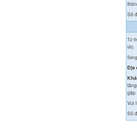
thông
Số đ
Từ th
tết)
Sáng
Địa
Khá
tăng
gặp 
Vui 
Số đ