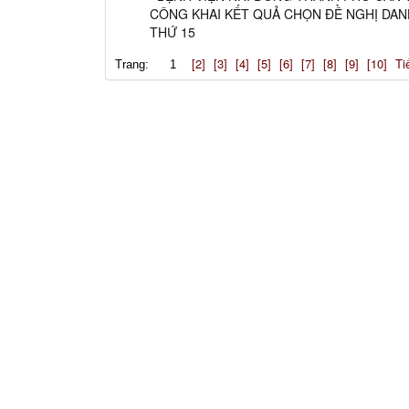
CÔNG KHAI KẾT QUẢ CHỌN ĐỀ NGHỊ DAN
THỨ 15
[2]
[3]
[4]
[5]
[6]
[7]
[8]
[9]
[10]
Ti
Trang:
1