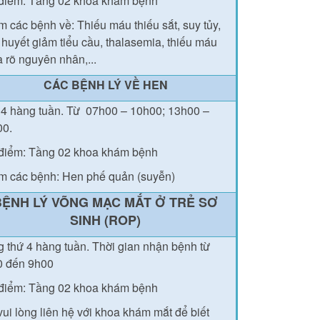
điểm: Tầng 02 khoa khám bệnh
 các bệnh về: Thiếu máu thiếu sắt, suy tủy,
 huyết giảm tiểu cầu, thalasemia, thiếu máu
 rõ nguyên nhân,...
CÁC BỆNH LÝ VỀ HEN
4 hàng tuần.
Từ
07h00 – 10h00; 13h00 –
00.
điểm: Tầng 02 khoa khám bệnh
 các bệnh: Hen phế quản (suyễn)
BỆNH LÝ VÕNG MẠC MẮT Ở TRẺ SƠ
SINH (ROP)
 thứ 4 hàng tuần.
Thời gian nhận bệnh từ
0 đến 9h00
điểm: Tầng 02 khoa khám bệnh
vui lòng liên hệ với khoa khám mắt để biết