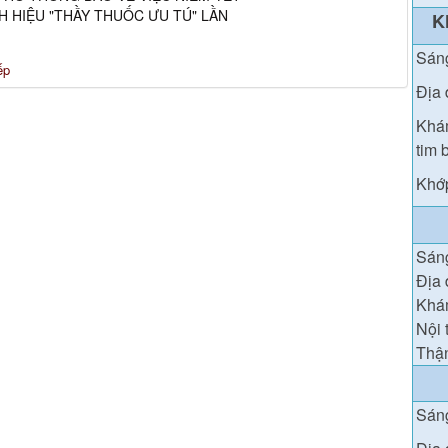
H HIỆU "THẦY THUỐC ƯU TÚ" LẦN
K
Sán
ếp
Địa 
Khám
tim 
Khớp
Sán
Địa 
Khám
Nội 
Thận
Sáng