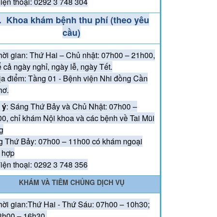
iện thoại: 0292 3 748 304
ĐOÀN VIÊN THANH NIÊN BỆNH VIỆN NHI ĐỒNG
ÀNH PHỐ CẦN THƠ THAM GIA CÁC HOẠT ĐỘNG
. Khoa khám bệnh thu phí (theo yêu
 NIỆM 79 NĂM NGÀY THƯƠNG BINH LIỆT SĨ
cầu)
7/1947 – 27/7/2026)
hời gian: Thứ Hai – Chủ nhật: 07h00 – 21h00,
KẾT NỐI YÊU THƯƠNG – CHUNG TAY MANG
ể cả ngày nghỉ, ngày lễ, ngày Tết.
N NHỮNG BƯỚC CHÂN KHỎE MẠNH CHO TRẺ
ịa điểm: Tầng 01 - Bệnh viện Nhi đồng Cần
hơ.
 ý
: Sáng Thứ Bảy và Chủ Nhật: 07h00 –
0, chỉ khám Nội khoa và các bệnh về Tai Mũi
g
 Thứ Bảy: 07h00 – 11h00 có khám ngoại
 hợp
iện thoại: 0292 3 748 356
KHÁM VÀ TIÊM CHỦNG DỊCH VỤ
hời gian:Thứ Hai - Thứ Sáu: 07h00 – 10h30;
3h00 – 16h30.