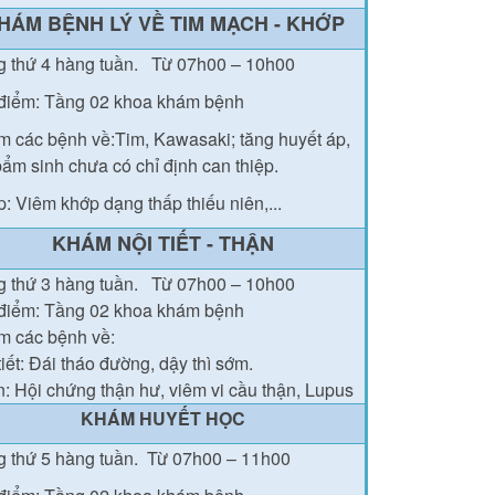
HÁM BỆNH LÝ VỀ TIM MẠCH - KHỚP
g thứ 4 hàng tuần.
Từ 07h00 – 10h00
điểm: Tầng 02 khoa khám bệnh
 các bệnh về:Tim, Kawasaki; tăng huyết áp,
bẩm sinh chưa có chỉ định can thiệp.
: Viêm khớp dạng thấp thiếu niên,...
KHÁM NỘI TIẾT - THẬN
g thứ
3
hàng tuần.
Từ 07h00 – 10h00
điểm: Tầng 02
khoa khám bệnh
 các bệnh về:
tiết: Đái tháo đường
, dậy thì sớm.
: Hội chứng thận hư, viêm vi cầu thận, Lupus
KHÁM HUYẾT HỌC
 thứ 5 hàng tuần.
Từ 07h00 – 11h00