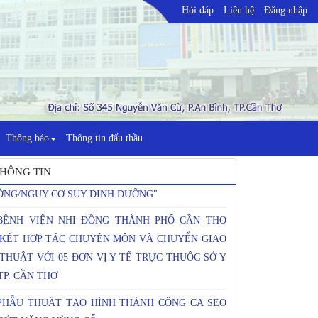
Hỏi đáp
Liên hệ
Đăng nhập
SINH HOẠT KHOA HỌC KỸ THUẬT CHUYÊN ĐỀ
HỰC HÀNH LÂM SÀNG TRONG TƯ VẤN DINH
Thông báo
Thông tin đấu thầu
ỠNG HIỆU QUẢ CHO TRẺ SUY DINH
NG/NGUY CƠ SUY DINH DƯỠNG"
HÔNG TIN
BỆNH VIỆN NHI ĐỒNG THÀNH PHỐ CẦN THƠ
 KẾT HỢP TÁC CHUYÊN MÔN VÀ CHUYỂN GIAO
THUẬT VỚI 05 ĐƠN VỊ Y TẾ TRỰC THUỘC SỞ Y
TP. CẦN THƠ
PHẪU THUẬT TẠO HÌNH THÀNH CÔNG CA SẸO
RÚT NẶNG VÙNG CỔ