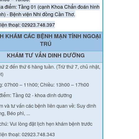
ịa điểm: Tầng 01 (cạnh Khoa Chẩn đoán hình
nh) - Bệnh viện Nhi đồng Cần Thơ.
iện thoại: 02923.748.397
CH KHÁM CÁC BỆNH MẠN TÍNH NGOẠI
TRÚ
KHÁM TƯ VẤN DINH DƯỠNG
hứ 2 đến thứ 6 hàng tuần. (Trừ thứ 7, chủ nhật,
ết)
g: 07h00 – 11h00;
Chiều: 13h00 – 17h00
điểm: Tầng 02 - khoa dinh dưỡng
 và tư vấn các bệnh liên quan về: Suy dinh
g, Béo phì, ...
chú: Vui lòng đặt lịch hẹn khám bệnh trước
iện thoại: 02923.748.343