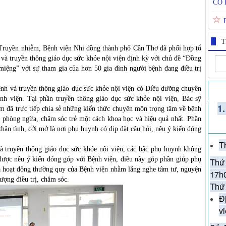
TAY
NHI
T
Truyền nhiễm
, Bệnh viện Nhi đồng thành phố Cần Thơ đã phối hợp tổ
và truyền thông giáo dục sức khỏe nội viện định kỳ với chủ đề “Đồng
HẤP
iệng” với sự tham gia của hơn 50 gia đình người bệnh đang điều trị
SIN
nh và truyền thông giáo dục sức khỏe nội viện có Điều dưỡng chuyên
 viện. Tại phần truyền thông giáo dục sức khỏe nội viện, Bác sỹ
MO
1
 đã trực tiếp chia sẻ những kiến thức chuyên môn trọng tâm về bệnh
 phòng ngừa, chăm sóc trẻ một cách khoa học và hiệu quả nhất. Phần
hân tình, cởi mở là nơi phụ huynh có dịp đặt câu hỏi, nêu ý kiến đóng
LỊC
T
 truyền thông giáo dục sức khỏe nội viện, các bậc phụ huynh không
được nêu ý kiến đóng góp với Bệnh viện, điều này góp phần giúp phụ
Thứ 
à hoạt động thường quy của Bệnh viện nhằm lắng nghe tâm tư, nguyện
KÝ
17h
ượng điều trị, chăm sóc.
TIM
Thứ 
XÓ
Đ
v
TẠI