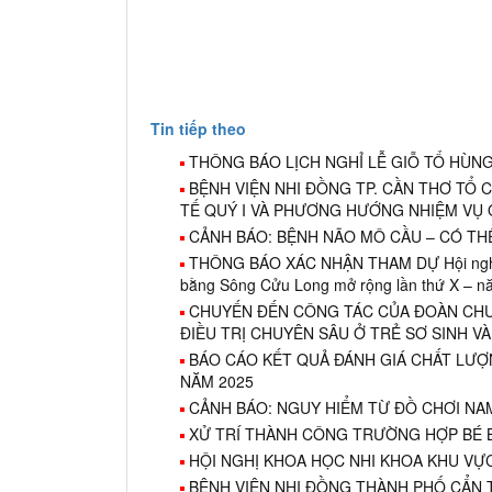
Tin tiếp theo
THÔNG BÁO LỊCH NGHỈ LỄ GIỖ TỔ HÙNG 
BỆNH VIỆN NHI ĐỒNG TP. CẦN THƠ TỔ 
TẾ QUÝ I VÀ PHƯƠNG HƯỚNG NHIỆM VỤ Q
CẢNH BÁO: BỆNH NÃO MÔ CẦU – CÓ THỂ
THÔNG BÁO XÁC NHẬN THAM DỰ Hội nghị 
bằng Sông Cửu Long mở rộng lần thứ X – 
CHUYẾN ĐẾN CÔNG TÁC CỦA ĐOÀN CHUV
ĐIỀU TRỊ CHUYÊN SÂU Ở TRẺ SƠ SINH VÀ
BÁO CÁO KẾT QUẢ ĐÁNH GIÁ CHẤT LƯỢ
NĂM 2025
CẢNH BÁO: NGUY HIỂM TỪ ĐỒ CHƠI NA
XỬ TRÍ THÀNH CÔNG TRƯỜNG HỢP BÉ BỊ
HỘI NGHỊ KHOA HỌC NHI KHOA KHU VỰ
BỆNH VIỆN NHI ĐỒNG THÀNH PHỐ CẨN 