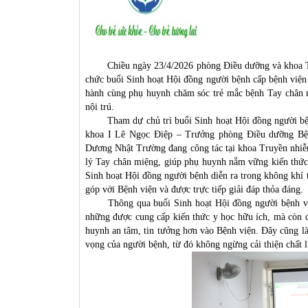
Chiều ngày 23/4/2026
phòng Điều dưỡng và khoa 
chức buổi Sinh hoạt Hội đồng người bệnh cấp bệnh viện 
hành cùng phụ huynh chăm sóc trẻ mắc bệnh Tay chân m
nội trú.
Tham dự chủ trì buổi Sinh hoạt Hội đồng người bệ
khoa I Lê Ngọc Điệp – Trưởng phòng Điều dưỡng Bệnh
Dương Nhật Trường đang công tác tại khoa Truyền nhiễm
lý Tay chân miệng, giúp phụ huynh nắm vững kiến thức
Sinh hoạt Hội đồng người bệnh diễn ra trong không khí t
góp với Bệnh viện và được trực tiếp giải đáp thỏa đáng.
Thông qua buổi Sinh hoạt Hội đồng người bệnh và
những được cung cấp kiến thức y học hữu ích, mà còn 
huynh an tâm, tin tưởng hơn vào Bệnh viện. Đây cũng l
vọng của người bệnh, từ đó không ngừng cải thiện chất l