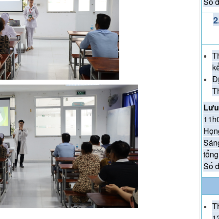
Số đ
TH
2
KỶ
(27/
T
k
ĐẾ
Đ
EM
T
Lưu
11h0
Họn
Sáng
tổng
Số đ
T
1