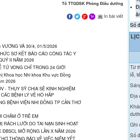
Tổ TTGDSK Phòng Điều dưỡng
Đ
ả
In bài viết
Số đ
LỊ
VƯƠNG VÀ 30/4, 01/5/2026
CHỨC SƠ KẾT BÁO CÁO CÔNG TÁC Y
UÝ II NĂM 2026
T
ừ t
 TỬ VONG CHỈ TRONG 24 GIỜ!
lễ, t
Khoa học Nhi khoa Khu vực Đồng
năm 2026
Sán
 - THỤY SỸ CHIA SẺ KINH NGHIỆM
 CÁC BỆNH LÝ VỀ HÔ HẤP
Địa 
NG BỆNH VIỆN NHI ĐỒNG TP CẦN THƠ
Khám
dưỡn
M CHÂM Ở TRẺ EM
 RÁCH LƯỠI DO TAI NẠN SINH HOẠT
Ghi 
C ĐBSCL MỞ RỘNG LẦN X NĂM 2026
Số đ
THƠ THÔNG BÁO VỀ VIỆC NIÊM YẾT