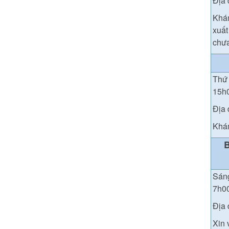
Địa 
Khám
xuất
chưa
Thứ 
15h
Địa 
Khám
Sáng
7h0
Địa 
Xin 