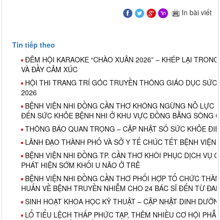
In bài viết
Tin tiếp theo
ĐÊM HỘI KARAOKE “CHÀO XUÂN 2026” – KHÉP LẠI TRONG
VÀ ĐẦY CẢM XÚC
HỘI THI TRANG TRÍ GÓC TRUYỀN THÔNG GIÁO DỤC SỨC
2026
BỆNH VIỆN NHI ĐỒNG CẦN THƠ KHÔNG NGỪNG NỖ LỰC P
ĐẾN SỨC KHỎE BỆNH NHI Ở KHU VỰC ĐỒNG BẰNG SÔNG 
THÔNG BÁO QUAN TRỌNG – CẬP NHẬT SỐ SỨC KHỎE ĐIỆ
LÃNH ĐẠO THÀNH PHỐ VÀ SỞ Y TẾ CHÚC TẾT BỆNH VIỆN
BỆNH VIỆN NHI ĐỒNG TP. CẦN THƠ KHÔI PHỤC DỊCH VỤ C
PHÁT HIỆN SỚM KHỐI U NÃO Ở TRẺ
BỆNH VIỆN NHI ĐỒNG CẦN THƠ PHỐI HỢP TỔ CHỨC THÀ
HUẤN VỀ BỆNH TRUYỀN NHIỄM CHO 24 BÁC SĨ ĐẾN TỪ ĐA
SINH HOẠT KHOA HỌC KỸ THUẬT – CẬP NHẬT DINH DƯỠN
LỔ TIỂU LỆCH THẤP PHỨC TẠP, THÊM NHIỀU CƠ HỘI PHẪ