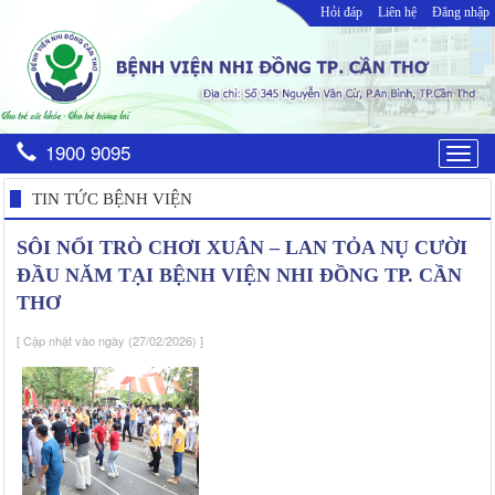
Hỏi đáp
Liên hệ
Đăng nhập
1900 9095
Togg
navig
TIN TỨC BỆNH VIỆN
SÔI NỔI TRÒ CHƠI XUÂN – LAN TỎA NỤ CƯỜI
ĐẦU NĂM TẠI BỆNH VIỆN NHI ĐỒNG TP. CẦN
THƠ
[ Cập nhật vào ngày (27/02/2026) ]