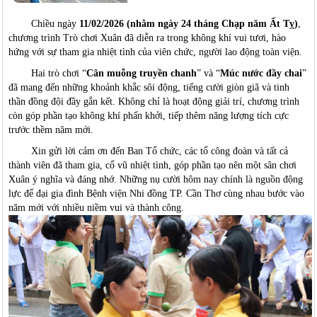
Chiều ngày
11/02/2026 (nhằm ngày 24 tháng Chạp năm Ất Tỵ)
,
chương trình Trò chơi Xuân đã diễn ra trong không khí vui tươi, hào
hứng với sự tham gia nhiệt tình của viên chức, người lao động toàn viện.
Hai trò chơi “
Cân muỗng truyền chanh
” và “
Múc nước đầy chai
”
đã mang đến những khoảnh khắc sôi động, tiếng cười giòn giã và tinh
thần đồng đội đầy gắn kết. Không chỉ là hoạt động giải trí, chương trình
còn góp phần tạo không khí phấn khởi, tiếp thêm năng lượng tích cực
trước thềm năm mới.
Xin gửi lời cảm ơn đến Ban Tổ chức, các tổ công đoàn và tất cả
thành viên đã tham gia, cổ vũ nhiệt tình, góp phần tạo nên một sân chơi
Xuân ý nghĩa và đáng nhớ. Những nụ cười hôm nay chính là nguồn động
lực để đại gia đình Bệnh viện Nhi đồng TP. Cần Thơ cùng nhau bước vào
năm mới với nhiều niềm vui và thành công.