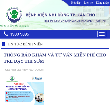
Hỏi đáp
Liên hệ
Đăng nhập
1900 9095
Togg
navig
TIN TỨC BỆNH VIỆN
THÔNG BÁO KHÁM VÀ TƯ VẤN MIỄN PHÍ CHO
TRẺ DẬY THÌ SỚM
[ Cập nhật vào ngày (03/10/2025) ]