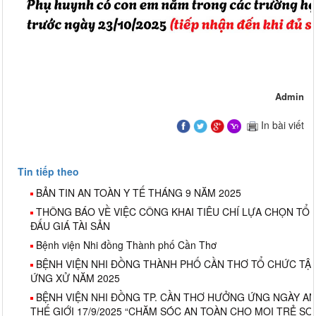
Admin
In bài viết
Tin tiếp theo
BẢN TIN AN TOÀN Y TẾ THÁNG 9 NĂM 2025
THÔNG BÁO VỀ VIỆC CÔNG KHAI TIÊU CHÍ LỰA CHỌN TỔ
ĐẤU GIÁ TÀI SẢN
Bệnh viện Nhi đồng Thành phố Cần Thơ
BỆNH VIỆN NHI ĐỒNG THÀNH PHỐ CẦN THƠ TỔ CHỨC TẬ
ỨNG XỬ NĂM 2025
BỆNH VIỆN NHI ĐỒNG TP. CẦN THƠ HƯỞNG ỨNG NGÀY A
THẾ GIỚI 17/9/2025 “CHĂM SÓC AN TOÀN CHO MỌI TRẺ SƠ