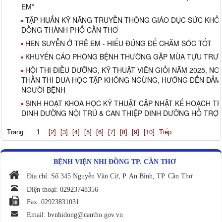
EM”
TẬP HUẤN KỸ NĂNG TRUYỀN THÔNG GIÁO DỤC SỨC KHỎE 
ĐỒNG THÀNH PHỐ CẦN THƠ
HEN SUYỄN Ở TRẺ EM - HIỂU ĐÚNG ĐỂ CHĂM SÓC TỐT
KHUYẾN CÁO PHÒNG BỆNH THƯỜNG GẶP MÙA TỰU TRƯ
HỘI THI ĐIỀU DƯỠNG, KỸ THUẬT VIÊN GIỎI NĂM 2025, NƠ
THẦN THI ĐUA HỌC TẬP KHÔNG NGỪNG, HƯỚNG ĐẾN ĐẢM
NGƯỜI BỆNH
SINH HOẠT KHOA HỌC KỸ THUẬT CẬP NHẬT KẾ HOẠCH TR
DINH DƯỠNG NỘI TRÚ & CAN THIỆP DINH DƯỠNG HỖ TRỢ 
[2]
[3]
[4]
[5]
[6]
[7]
[8]
[9]
[10]
Tiếp
Trang:
1
BỆNH VIỆN NHI ĐỒNG TP. CẦN THƠ
Địa chỉ: Số 345 Nguyễn Văn Cừ, P. An Bình, TP. Cần Thơ
Điện thoại: 02923748356
Fax: 02923831031
Email: bvnhidong@cantho.gov.vn