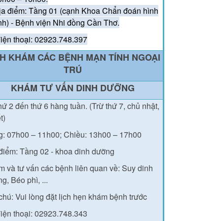
ịa điểm: Tầng 01 (cạnh Khoa Chẩn đoán hình
nh) - Bệnh viện Nhi đồng Cần Thơ.
iện thoại: 02923.748.397
CH KHÁM CÁC BỆNH MẠN TÍNH NGOẠI
TRÚ
KHÁM TƯ VẤN DINH DƯỠNG
hứ 2 đến thứ 6 hàng tuần. (Trừ thứ 7, chủ nhật,
ết)
g: 07h00 – 11h00;
Chiều: 13h00 – 17h00
điểm: Tầng 02 - khoa dinh dưỡng
 và tư vấn các bệnh liên quan về: Suy dinh
g, Béo phì, ...
chú: Vui lòng đặt lịch hẹn khám bệnh trước
iện thoại: 02923.748.343