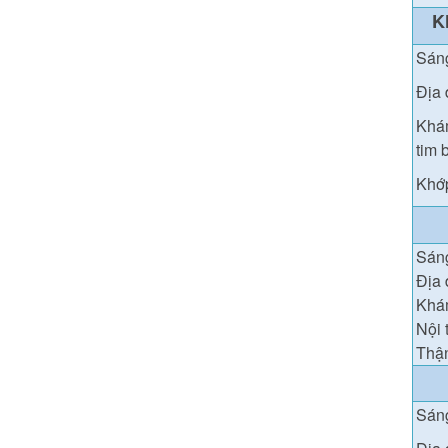
K
Sán
Địa 
Khám
tim 
Khớp
Sán
Địa 
Khám
Nội 
Thận
Sáng