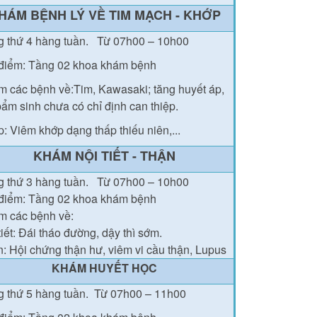
HÁM BỆNH LÝ VỀ TIM MẠCH - KHỚP
g thứ 4 hàng tuần.
Từ 07h00 – 10h00
điểm: Tầng 02 khoa khám bệnh
 các bệnh về:Tim, Kawasaki; tăng huyết áp,
bẩm sinh chưa có chỉ định can thiệp.
: Viêm khớp dạng thấp thiếu niên,...
KHÁM NỘI TIẾT - THẬN
g thứ
3
hàng tuần.
Từ 07h00 – 10h00
điểm: Tầng 02
khoa khám bệnh
 các bệnh về:
tiết: Đái tháo đường
, dậy thì sớm.
: Hội chứng thận hư, viêm vi cầu thận, Lupus
KHÁM HUYẾT HỌC
 thứ 5 hàng tuần.
Từ 07h00 – 11h00