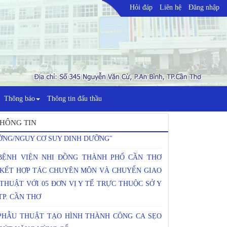
Hỏi đáp
Liên hệ
Đăng nhập
SINH HOẠT KHOA HỌC KỸ THUẬT CHUYÊN ĐỀ
Thông báo
Thông tin đấu thầu
HỰC HÀNH LÂM SÀNG TRONG TƯ VẤN DINH
ỠNG HIỆU QUẢ CHO TRẺ SUY DINH
HÔNG TIN
NG/NGUY CƠ SUY DINH DƯỠNG"
BỆNH VIỆN NHI ĐỒNG THÀNH PHỐ CẦN THƠ
 KẾT HỢP TÁC CHUYÊN MÔN VÀ CHUYỂN GIAO
THUẬT VỚI 05 ĐƠN VỊ Y TẾ TRỰC THUỘC SỞ Y
TP. CẦN THƠ
PHẪU THUẬT TẠO HÌNH THÀNH CÔNG CA SẸO
RÚT NẶNG VÙNG CỔ