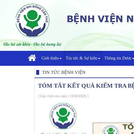
Giới thiệu
Tin tức & Sự kiện
Thông tin Dược
TIN TỨC BỆNH VIỆN
TÓM TẮT KẾT QUẢ KIỂM TRA BỆ
[ Cập nhật vào ngày (13/06/2025) ]