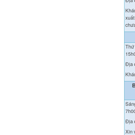
Địa 
Khám
xuất
chưa
Thứ 
15h
Địa 
Khám
Sáng
7h0
Địa 
Xin 