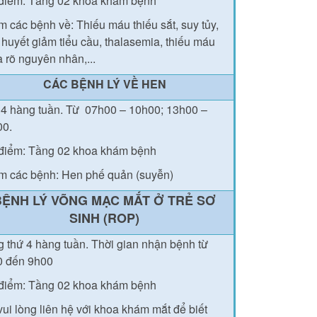
điểm: Tầng 02 khoa khám bệnh
 các bệnh về: Thiếu máu thiếu sắt, suy tủy,
 huyết giảm tiểu cầu, thalasemia, thiếu máu
 rõ nguyên nhân,...
CÁC BỆNH LÝ VỀ HEN
4 hàng tuần.
Từ
07h00 – 10h00; 13h00 –
00.
điểm: Tầng 02 khoa khám bệnh
 các bệnh: Hen phế quản (suyễn)
BỆNH LÝ VÕNG MẠC MẮT Ở TRẺ SƠ
SINH (ROP)
 thứ 4 hàng tuần.
Thời gian nhận bệnh từ
0 đến 9h00
điểm: Tầng 02 khoa khám bệnh
vui lòng liên hệ với khoa khám mắt để biết