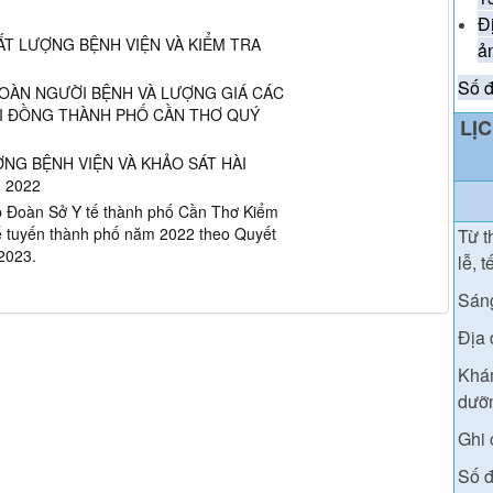
Đ
ẤT LƯỢNG BỆNH VIỆN VÀ KIỂM TRA
ả
Số đ
TOÀN NGƯỜI BỆNH VÀ LƯỢNG GIÁ CÁC
NHI ĐỒNG THÀNH PHỐ CẦN THƠ QUÝ
LỊ
ỢNG BỆNH VIỆN VÀ KHẢO SÁT HÀI
 2022
p Đoàn Sở Y tế thành phố Cần Thơ Kiểm
 tế tuyến thành phố năm 2022 theo Quyết
T
ừ t
2023.
lễ, t
Sán
Địa 
Khám
dưỡn
Ghi 
Số đ