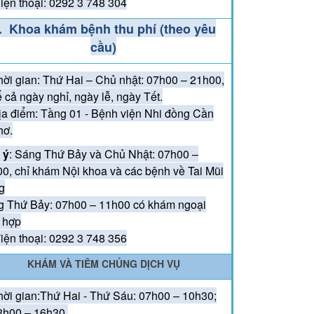
iện thoại: 0292 3 748 304
ĐOÀN VIÊN THANH NIÊN BỆNH VIỆN NHI ĐỒNG
. Khoa khám bệnh thu phí (theo yêu
ÀNH PHỐ CẦN THƠ THAM GIA CÁC HOẠT ĐỘNG
cầu)
 NIỆM 79 NĂM NGÀY THƯƠNG BINH LIỆT SĨ
7/1947 – 27/7/2026)
hời gian: Thứ Hai – Chủ nhật: 07h00 – 21h00,
KẾT NỐI YÊU THƯƠNG – CHUNG TAY MANG
ể cả ngày nghỉ, ngày lễ, ngày Tết.
N NHỮNG BƯỚC CHÂN KHỎE MẠNH CHO TRẺ
ịa điểm: Tầng 01 - Bệnh viện Nhi đồng Cần
hơ.
 ý
: Sáng Thứ Bảy và Chủ Nhật: 07h00 –
0, chỉ khám Nội khoa và các bệnh về Tai Mũi
g
 Thứ Bảy: 07h00 – 11h00 có khám ngoại
 hợp
iện thoại: 0292 3 748 356
KHÁM VÀ TIÊM CHỦNG DỊCH VỤ
hời gian:Thứ Hai - Thứ Sáu: 07h00 – 10h30;
3h00 – 16h30.