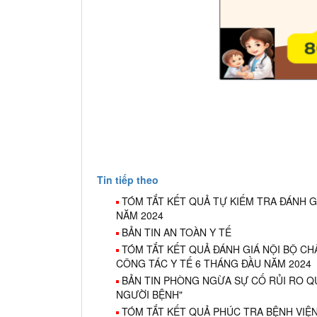
Tin tiếp theo
TÓM TẮT KẾT QUẢ TỰ KIỂM TRA ĐÁNH G
NĂM 2024
BẢN TIN AN TOÀN Y TẾ
TÓM TẮT KẾT QUẢ ĐÁNH GIÁ NỘI BỘ CH
CÔNG TÁC Y TẾ 6 THÁNG ĐẦU NĂM 2024
BẢN TIN PHÒNG NGỪA SỰ CỐ RỦI RO QUÍ 
NGƯỜI BỆNH"
TÓM TẮT KẾT QUẢ PHÚC TRA BỆNH VIỆN