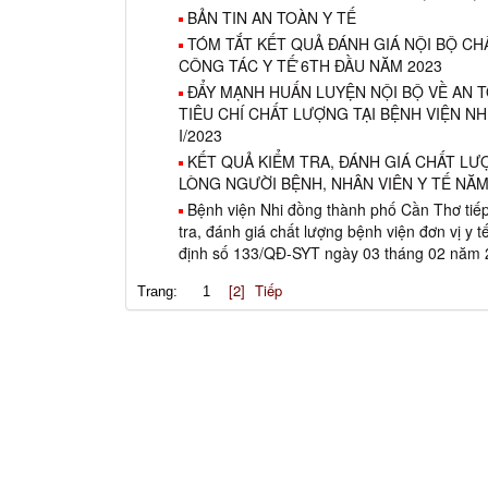
BẢN TIN AN TOÀN Y TẾ
TÓM TẮT KẾT QUẢ ĐÁNH GIÁ NỘI BỘ CH
CÔNG TÁC Y TẾ ̉6TH ĐẦU NĂM 2023
ĐẨY MẠNH HUẤN LUYỆN NỘI BỘ VỀ AN 
TIÊU CHÍ CHẤT LƯỢNG TẠI BỆNH VIỆN 
I/2023
KẾT QUẢ KIỂM TRA, ĐÁNH GIÁ CHẤT LƯ
LÒNG NGƯỜI BỆNH, NHÂN VIÊN Y TẾ NĂM
Bệnh viện Nhi đồng thành phố Cần Thơ tiế
tra, đánh giá chất lượng bệnh viện đơn vị y
định số 133/QĐ-SYT ngày 03 tháng 02 năm 
[2]
Tiếp
Trang:
1