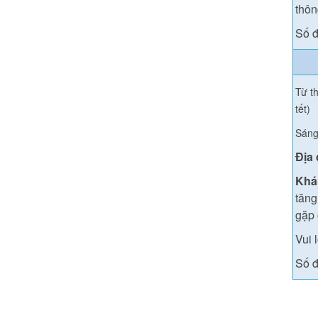
thông
Số đ
Từ th
tết)
Sáng
Địa
Khá
tăng
gặp 
Vui 
Số đ