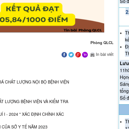
Số đ
2
TH
KỶ
(27/
T
k
Phòng QLCL
ĐẾ
Đ
T
EM
In bài viết
Lưu
11h0
Họn
IÁ CHẤT LƯỢNG NỘI BỘ BỆNH VIỆN
Sáng
tổng
Số đ
ẤT LƯỢNG BỆNH VIỆN VÀ KIỂM TRA
I - 2024 " XÁC ĐỊNH CHÍNH XÁC
T
 CỦA SỞ Y TẾ NĂM 2023
1