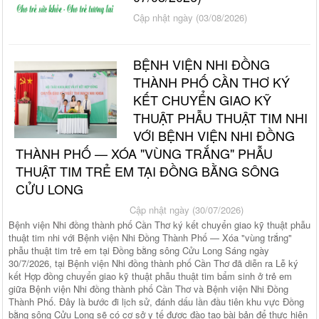
Cập nhật ngày (03/08/2026)
BỆNH VIỆN NHI ĐỒNG
THÀNH PHỐ CẦN THƠ KÝ
KẾT CHUYỂN GIAO KỸ
THUẬT PHẪU THUẬT TIM NHI
VỚI BỆNH VIỆN NHI ĐỒNG
THÀNH PHỐ — XÓA "VÙNG TRẮNG" PHẪU
THUẬT TIM TRẺ EM TẠI ĐỒNG BẰNG SÔNG
CỬU LONG
Cập nhật ngày (30/07/2026)
Bệnh viện Nhi đồng thành phố Cần Thơ ký kết chuyển giao kỹ thuật phẫu
thuật tim nhi với Bệnh viện Nhi Đồng Thành Phố — Xóa "vùng trắng"
phẫu thuật tim trẻ em tại Đồng bằng sông Cửu Long Sáng ngày
30/7/2026, tại Bệnh viện Nhi đồng thành phố Cần Thơ đã diễn ra Lễ ký
kết Hợp đồng chuyển giao kỹ thuật phẫu thuật tim bẩm sinh ở trẻ em
giữa Bệnh viện Nhi đồng thành phố Cần Thơ và Bệnh viện Nhi Đồng
Thành Phố. Đây là bước đi lịch sử, đánh dấu lần đầu tiên khu vực Đồng
bằng sông Cửu Long sẽ có cơ sở y tế được đào tạo bài bản để thực hiện