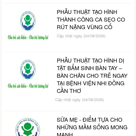
PHẪU THUẬT TẠO HÌNH
THÀNH CÔNG CA SẸO CO
RÚT NẶNG VÙNG CỔ
Cập nhật ngày (04/08/2026)
PHẪU THUẬT TẠO HÌNH DỊ
TẬT BẨM SINH BÀN TAY –
BÀN CHÂN CHO TRẺ NGAY
TẠI BỆNH VIỆN NHI ĐỒNG
CẦN THƠ
Cập nhật ngày (04/08/2026)
SỮA MẸ - ĐIỂM TỰA CHO
NHỮNG MẦM SỐNG MONG
MANH