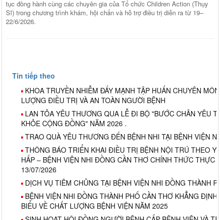
tục đồng hành cùng các chuyên gia của Tổ chức Children Action (Thụy
Sĩ) trong chương trình khám, hội chẩn và hỗ trợ điều trị diễn ra từ 19–
22/6/2026.
Tin tiếp theo
KHOA TRUYỀN NHIỄM ĐẨY MẠNH TẬP HUẤN CHUYÊN MÔN
LƯỢNG ĐIỀU TRỊ VÀ AN TOÀN NGƯỜI BỆNH
LAN TỎA YÊU THƯƠNG QUA LỄ ĐI BỘ "BƯỚC CHÂN YÊU T
KHỎE CỘNG ĐỒNG" NĂM 2026 .
TRAO QUÀ YÊU THƯƠNG ĐẾN BỆNH NHI TẠI BỆNH VIỆN N
THÔNG BÁO TRIỂN KHAI ĐIỀU TRỊ BỆNH NỘI TRÚ THEO Y
HẤP – BỆNH VIỆN NHI ĐỒNG CẦN THƠ CHÍNH THỨC THỰC 
13/07/2026
DỊCH VỤ TIÊM CHỦNG TẠI BỆNH VIỆN NHI ĐỒNG THÀNH 
BỆNH VIỆN NHI ĐỒNG THÀNH PHỐ CẦN THƠ KHẲNG ĐỊNH V
BIỂU VỀ CHẤT LƯỢNG BỆNH VIỆN NĂM 2025
SINH HOẠT HỘI ĐỒNG NGƯỜI BỆNH CẤP BỆNH VIỆN VÀ T