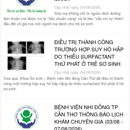
Cập nhật ngày (04/08/2026)
Sữa mẹ không chỉ là nguồn dinh dưỡng
đơn thuần mà được coi là "tiêu chuẩn vàng" và là liều "vắc-xin tự nhiên"
đầu đời vô giá mà mỗi người mẹ dành cho trẻ sơ sinh.
ĐIỀU TRỊ THÀNH CÔNG
TRƯỜNG HỢP SUY HÔ HẤP
DO THIẾU SURFACTANT
THỨ PHÁT Ở TRẺ SƠ SINH
Cập nhật ngày (04/08/2026)
Vừa qua, Khoa Sơ sinh – Bệnh viện Nhi đồng Cần Thơ đã điều trị thành
công một trường hợp suy hô hấp nặng do thiếu surfactant thứ phát ở trẻ
sơ sinh.
BỆNH VIỆN NHI ĐỒNG TP
CẦN THƠ THÔNG BÁO LỊCH
KHÁM CHUYÊN GIA (03/08 -
07/08/2026)