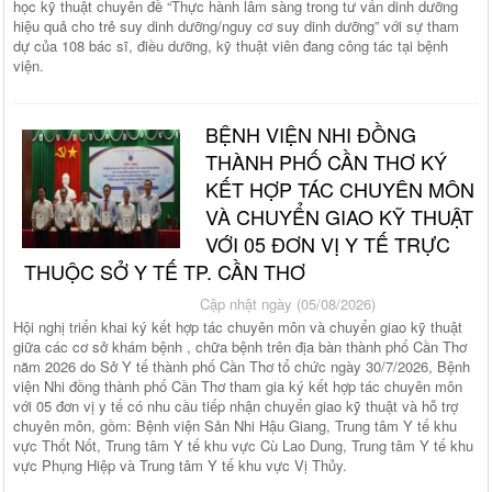
học kỹ thuật chuyên đề “Thực hành lâm sàng trong tư vấn dinh dưỡng
hiệu quả cho trẻ suy dinh dưỡng/nguy cơ suy dinh dưỡng” với sự tham
dự của 108 bác sĩ, điều dưỡng, kỹ thuật viên đang công tác tại bệnh
viện.
BỆNH VIỆN NHI ĐỒNG
THÀNH PHỐ CẦN THƠ KÝ
KẾT HỢP TÁC CHUYÊN MÔN
VÀ CHUYỂN GIAO KỸ THUẬT
VỚI 05 ĐƠN VỊ Y TẾ TRỰC
THUỘC SỞ Y TẾ TP. CẦN THƠ
Cập nhật ngày (05/08/2026)
Hội nghị triển khai ký kết hợp tác chuyên môn và chuyển giao kỹ thuật
giữa các cơ sở khám bệnh , chữa bệnh trên địa bàn thành phố Cần Thơ
năm 2026 do Sở Y tế thành phố Cần Thơ tổ chức ngày 30/7/2026, Bệnh
viện Nhi đồng thành phố Cần Thơ tham gia ký kết hợp tác chuyên môn
với 05 đơn vị y tế có nhu cầu tiếp nhận chuyển giao kỹ thuật và hỗ trợ
chuyên môn, gồm: Bệnh viện Sản Nhi Hậu Giang, Trung tâm Y tế khu
vực Thốt Nốt, Trung tâm Y tế khu vực Cù Lao Dung, Trung tâm Y tế khu
vực Phụng Hiệp và Trung tâm Y tế khu vực Vị Thủy.