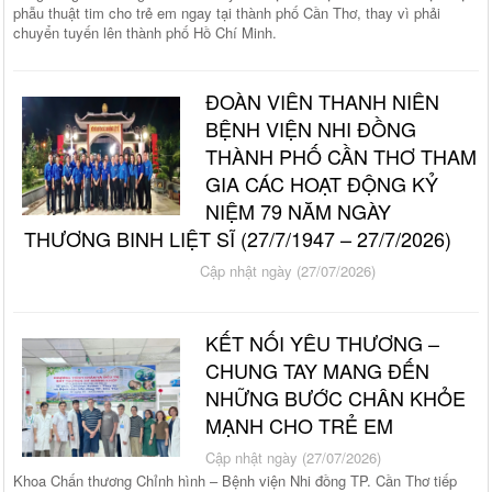
phẫu thuật tim cho trẻ em ngay tại thành phố Cần Thơ, thay vì phải
chuyển tuyến lên thành phố Hồ Chí Minh.
ĐOÀN VIÊN THANH NIÊN
BỆNH VIỆN NHI ĐỒNG
THÀNH PHỐ CẦN THƠ THAM
GIA CÁC HOẠT ĐỘNG KỶ
NIỆM 79 NĂM NGÀY
THƯƠNG BINH LIỆT SĨ (27/7/1947 – 27/7/2026)
Cập nhật ngày (27/07/2026)
KẾT NỐI YÊU THƯƠNG –
CHUNG TAY MANG ĐẾN
NHỮNG BƯỚC CHÂN KHỎE
MẠNH CHO TRẺ EM
Cập nhật ngày (27/07/2026)
Khoa Chấn thương Chỉnh hình – Bệnh viện Nhi đồng TP. Cần Thơ tiếp