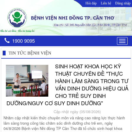
Hỏi đáp
Liên hệ
Đăng nhập
1900 9095
Togg
navig
TIN TỨC BỆNH VIỆN
SINH HOẠT KHOA HỌC KỸ
THUẬT CHUYÊN ĐỀ "THỰC
HÀNH LÂM SÀNG TRONG TƯ
VẤN DINH DƯỠNG HIỆU QUẢ
CHO TRẺ SUY DINH
DƯỠNG/NGUY CƠ SUY DINH DƯỠNG"
Cập nhật ngày (05/08/2026)
Nhằm cập nhật kiến thức chuyên môn và nâng cao năng lực thực hành
lâm sàng trong công tác chăm sóc dinh dưỡng cho trẻ em, ngày
04/8/2026 Bệnh viện Nhi đồng TP Cần Thơ đã tổ chức sinh hoạt khoa