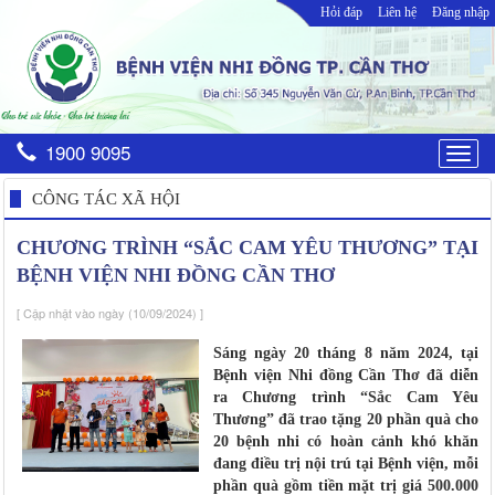
Hỏi đáp
Liên hệ
Đăng nhập
1900 9095
Togg
navig
CÔNG TÁC XÃ HỘI
CHƯƠNG TRÌNH “SẮC CAM YÊU THƯƠNG” TẠI
BỆNH VIỆN NHI ĐỒNG CẦN THƠ
[ Cập nhật vào ngày (10/09/2024) ]
Sáng ngày 20 tháng 8 năm 2024, tại
Bệnh viện Nhi đồng Cần Thơ đã diễn
ra Chương trình “Sắc Cam Yêu
Thương” đã trao tặng 20 phần quà cho
20 bệnh nhi có hoàn cảnh khó khăn
đang điều trị nội trú tại Bệnh viện, mỗi
phần quà gồm tiền mặt trị giá 500.000