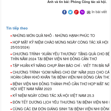
Ảnh và tin bài: Phòng Công tác xã hội.
In bài viết
Tin tiếp theo
NHỮNG MÓN QUÀ NHỎ - NHỮNG HẠNH PHÚC TO
HỌP MẶT KỶ NIỆM CHÀO MỪNG NGÀY CÔNG TÁC XÃ HỘI ( 2
25/03/2024)
CHƯƠNG TRÌNH “XUÂN YÊU THƯƠNG” TẶNG QUÀ CHO BỆN
THÌN NĂM 2024 TẠI BỆNH VIỆN NHI ĐỒNG CẦN THƠ
TẬP HUẤN KỸ NĂNG CHỤP ẢNH BÁO CHÍ - VIẾT TIN BÀI NĂ
CHƯƠNG TRÌNH “GOM NẮNG CHO EM” NĂM 2023 CHO CÁC
HOÀN CẢNH KHÓ KHĂN TẠI BỆNH VIỆN NHI ĐỒNG CẦN THƠ
BỆNH VIỆN NHI ĐỒNG THÀNH PHỐ CẦN THƠ HỌP MẶT NG
HỘI VIỆT NAM NĂM 2023
KỶ NIỆM NGÀY CÔNG TÁC XÃ HỘI VIỆT NAM 25.3
ĐÓN TẾT DƯƠNG LỊCH YÊU THƯƠNG TẠI BỆNH VIỆN NHI 
CÙNG CÁC EM ĐÓN GIÁNG SINH TẠI BỆNH VIỆN NHI ĐỒN