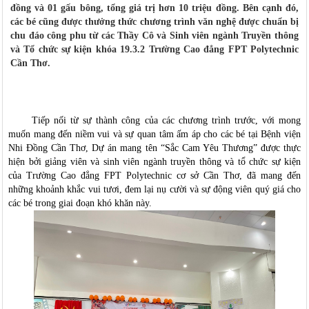
đồng và 01 gấu bông, tổng giá trị hơn 10 triệu đồng. Bên cạnh đó,
các bé cũng được thưởng thức chương trình văn nghệ được chuẩn bị
chu đáo công phu từ các Thầy Cô và Sinh viên ngành Truyền thông
và Tổ chức sự kiện khóa 19.3.2 Trường Cao đẳng FPT Polytechnic
Cần Thơ.
Tiếp nối từ sự thành công của
các chương trình trước, v
ới mong
muốn mang đến niềm vui và sự quan tâm ấm áp cho các bé tại Bệnh viện
Nhi Đồng Cần Thơ
, D
ự
án
mang tên “Sắc Cam Yêu Thương” được thực
hiện bởi giảng viên và sinh viên ngành truyền thông và tổ chức sự kiện
của T
rường
C
ao đẳng FPT Polytechnic cơ sở Cần Thơ, đã mang đến
những khoảnh khắc
vui tươi
, đem lại nụ cười và sự động viên quý giá cho
các bé trong giai đoạn khó khăn này.