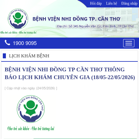
Hỏi đáp
Liên hệ
Đăng nhập
1900 9095
Togg
navig
LỊCH KHÁM BỆNH
BỆNH VIỆN NHI ĐỒNG TP CẦN THƠ THÔNG
BÁO LỊCH KHÁM CHUYÊN GIA (18/05-22/05/2026)
[ Cập nhật vào ngày (24/05/2026) ]