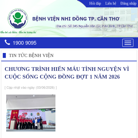
Hỏi đáp
Liên hệ
Đăng nhập
1900 9095
Togg
navig
TIN TỨC BỆNH VIỆN
CHƯƠNG TRÌNH HIẾN MÁU TÌNH NGUYỆN VÌ
CUỘC SỐNG CỘNG ĐỒNG ĐỢT 1 NĂM 2026
[ Cập nhật vào ngày (03/06/2026) ]