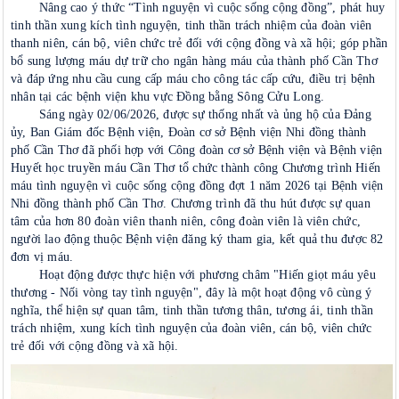
Nâng cao ý thức “Tình nguyện vì cuộc sống cộng đồng”, phát huy
tinh thần xung kích tình nguyện, tinh thần trách nhiệm của đoàn viên
thanh niên, cán bộ, viên chức trẻ đối với cộng đồng và xã hội; góp phần
bổ sung lượng máu dự trữ cho ngân hàng máu của thành phố Cần Thơ
và đáp ứng nhu cầu cung cấp máu cho công tác cấp cứu, điều trị bệnh
nhân tại các bệnh viện khu vực Đồng bằng Sông Cửu Long.
Sáng ngày 02/06/2026, được sự thống nhất và ủng hộ của Đảng
ủy, Ban Giám đốc Bệnh viện, Đoàn cơ sở Bệnh viện Nhi đồng thành
phố Cần Thơ đã phối hợp với Công đoàn cơ sở Bệnh viện và Bệnh viện
Huyết học truyền máu Cần Thơ tổ chức thành công Chương trình Hiến
máu tình nguyện vì cuộc sống cộng đồng đợt 1 năm 2026 tại Bệnh viện
Nhi đồng thành phố Cần Thơ. Chương trình đã thu hút được sự quan
tâm của hơn 80 đoàn viên thanh niên, công đoàn viên là viên chức,
người lao động thuộc Bệnh viện đăng ký tham gia, kết quả thu được 82
đơn vị máu.
Hoạt động được thực hiện với phương châm "Hiến giọt máu yêu
thương - Nối vòng tay tình nguyện", đây là một hoạt động vô cùng ý
nghĩa, thể hiện sự quan tâm, tinh thần tương thân, tương ái, tinh thần
trách nhiệm, xung kích tình nguyện của đoàn viên, cán bộ, viên chức
trẻ đối với cộng đồng và xã hội.