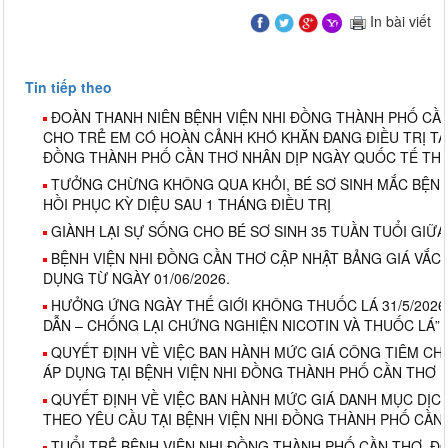
In bài viết
Tin tiếp theo
ĐOÀN THANH NIÊN BỆNH VIỆN NHI ĐỒNG THÀNH PHỐ CẦ
CHO TRẺ EM CÓ HOÀN CẢNH KHÓ KHĂN ĐANG ĐIỀU TRỊ TẠI
ĐỒNG THÀNH PHỐ CẦN THƠ NHÂN DỊP NGÀY QUỐC TẾ THIẾ
TƯỞNG CHỪNG KHÔNG QUA KHỎI, BÉ SƠ SINH MẮC BỆNH 
HỒI PHỤC KỲ DIỆU SAU 1 THÁNG ĐIỀU TRỊ
GIÀNH LẠI SỰ SỐNG CHO BÉ SƠ SINH 35 TUẦN TUỔI GIỮA
BỆNH VIỆN NHI ĐỒNG CẦN THƠ CẬP NHẬT BẢNG GIÁ VẮC X
DỤNG TỪ NGÀY 01/06/2026.
HƯỞNG ỨNG NGÀY THẾ GIỚI KHÔNG THUỐC LÁ 31/5/2026 
DẪN – CHỐNG LẠI CHỨNG NGHIỆN NICOTIN VÀ THUỐC LÁ”
QUYẾT ĐỊNH VỀ VIỆC BAN HÀNH MỨC GIÁ CÔNG TIÊM C
ÁP DỤNG TẠI BỆNH VIỆN NHI ĐỒNG THÀNH PHỐ CẦN THƠ 
QUYẾT ĐỊNH VỀ VIỆC BAN HÀNH MỨC GIÁ DANH MỤC DỊC
THEO YÊU CẦU TẠI BỆNH VIỆN NHI ĐỒNG THÀNH PHỐ CẦN
TUỔI TRẺ BỆNH VIỆN NHI ĐỒNG THÀNH PHỐ CẦN THƠ, Đ