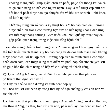
khoang màng phổi, giúp giảm chèn ép phổi, phục hồi thông khí và cải
thiện chức năng hô hấp cho người bệnh. Đây là thủ thuật cấp cứu đòi
hỏi bác sĩ phải được đào tạo chuyên sâu về hồi sức sơ sinh – nhi khoa,
có kinh nghiệm.
Thở máy rung tần số cao là kỹ thuật hồi sức hô hấp hiện đại, thường
được chỉ định trong các trường hợp suy hô hấp nặng không đáp ứng
với thở máy thông thường. Việc triển khai hiệu quả kỹ thuật này đã
góp phần quan trọng trong việc cứu sống bệnh nhi.”
Tràn khí màng phổi là tình trạng cấp cứu nội – ngoại khoa nguy hiểm, có
thể tiến triển nhanh thành suy hô hấp nặng và đe dọa tính mạng nếu không
được phát hiện, xử trí kịp thời. Trường hợp trên là minh chứng cho việc
chẩn đoán sớm, can thiệp đúng thời điểm và phối hợp hồi sức chuyên sâu
đã giúp bảo tồn chức năng hô hấp và cứu sống trẻ thành công.
👉
Qua trường hợp này,
bác sĩ Diệp Loan
khuyến cáo thai phụ cần:
✅
Khám thai định kỳ đầy đủ
✅
Duy trì chế độ dinh dưỡng và sinh hoạt hợp lý
✅
Theo dõi sát các bệnh lý trong thai kỳ để hạn chế nguy cơ sinh non và
trẻ nhẹ cân
Đặc biệt, các thai phụ thuộc nhóm nguy cơ cao như: tăng huyết áp thai kỳ,
đái tháo đường, đa thai, tiền sử sinh non, phải mổ lấy thai hoặc có tiền sử