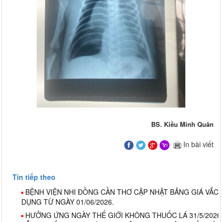
BS. Kiều Minh Quân
In bài viết
Tin tiếp theo
BỆNH VIỆN NHI ĐỒNG CẦN THƠ CẬP NHẬT BẢNG GIÁ VẮC X
DỤNG TỪ NGÀY 01/06/2026.
HƯỞNG ỨNG NGÀY THẾ GIỚI KHÔNG THUỐC LÁ 31/5/2026 