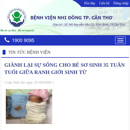
Hỏi đáp
Liên hệ
Đăng nhập
1900 9095
Togg
navig
TIN TỨC BỆNH VIỆN
GIÀNH LẠI SỰ SỐNG CHO BÉ SƠ SINH 35 TUẦN
TUỔI GIỮA RANH GIỚI SINH TỬ
[ Cập nhật vào ngày (31/05/2026) ]