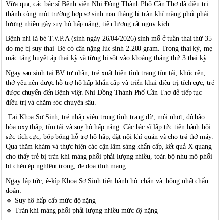
Vừa qua, các bác sĩ Bệnh viện Nhi Đồng Thành Phố Cần Thơ đã điều trị
thành công một trường hợp sơ sinh non tháng bị tràn khí màng phổi phải
lượng nhiều gây suy hô hấp nặng, tiên lượng rất nguy kịch.
Bệnh nhi là bé T.V.P.A (sinh ngày 26/04/2026) sinh mổ ở tuần thai thứ 35
do mẹ bị suy thai. Bé có cân nặng lúc sinh 2.200 gram. Trong thai kỳ, mẹ
mắc tăng huyết áp thai kỳ và từng bị sốt vào khoảng tháng thứ 3 thai kỳ.
Ngay sau sinh tại BV tư nhân, trẻ xuất hiện tình trạng tím tái, khóc rên,
thở yếu nên được hỗ trợ hô hấp khẩn cấp và triển khai điều trị tích cực, trẻ
được chuyển đến Bệnh viện Nhi Đồng Thành Phố Cần Thơ để tiếp tục
điều trị và chăm sóc chuyên sâu.
Tại Khoa Sơ Sinh, trẻ nhập viện trong tình trạng đừ, môi nhợt, độ bão
hòa oxy thấp, tím tái và suy hô hấp nặng. Các bác sĩ lập tức tiến hành hồi
sức tích cực, bóp bóng hỗ trợ hô hấp, đặt nội khí quản và cho trẻ thở máy.
Qua thăm khám và thực hiện các cận lâm sàng khẩn cấp, kết quả X-quang
cho thấy trẻ bị tràn khí màng phổi phải lượng nhiều, toàn bộ nhu mô phổi
bị chèn ép nghiêm trọng, đe dọa tính mạng.
Ngay lập tức, ê-kíp Khoa Sơ Sinh tiến hành hội chẩn và thống nhất chẩn
đoán:
🔹
Suy hô hấp cấp mức độ nặng
🔹
Tràn khí màng phổi phải lượng nhiều mức độ nặng