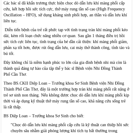
Các bác sĩ đã khẩn trương thực hiện chọc dò dẫn lưu khí màng phổi cấp
cứu, kết hợp hồi sức tích cực, thở máy rung tần số cao (High Frequency
Oscillation – HFO), sử dụng kháng sinh phối hợp, an thần và dẫn lưu khí
liên tục.
Diễn tiến bệnh của trẻ rất phức tạp với tình trạng tràn khí màng phổi kéo
dài, kèm rối loạn chức năng nhiều cơ quan. Sau gần 1 tháng điều trị hồi
sức tích cực liên tục, tình trạng của bé dần cải thiện: khí màng phổi giảm,
phản xạ tốt hơn, được rút ống dẫn lưu, cai máy thở thành công, tỉnh táo và
bú tốt.
Đây không chỉ là niềm hạnh phúc to lớn của gia đình bệnh nhi mà còn là
thành quả đáng tự hào của tập thể y bác sĩ Bệnh viện Nhi Đồng Thành
Phố Cần Thơ.
Theo BS.CKII Diệp Loan – Trưởng khoa Sơ Sinh Bệnh viện Nhi Đồng
Thành Phố Cần Thơ, đây là một trường hợp tràn khí màng phổi rất nặng ở
trẻ sơ sinh non tháng. Nếu không được chọc dò dẫn lưu khí màng phổi kịp
thời và áp dụng kỹ thuật thở máy rung tần số cao, khả năng cứu sống trẻ
là rất thấp.
BS Diệp Loan – Trưởng khoa Sơ Sinh cho biết:
“Chọc dò dẫn lưu khí màng phổi cấp cứu là kỹ thuật can thiệp hồi sức
chuyên sâu nhằm giải phóng lượng khí tích tụ bất thường trong