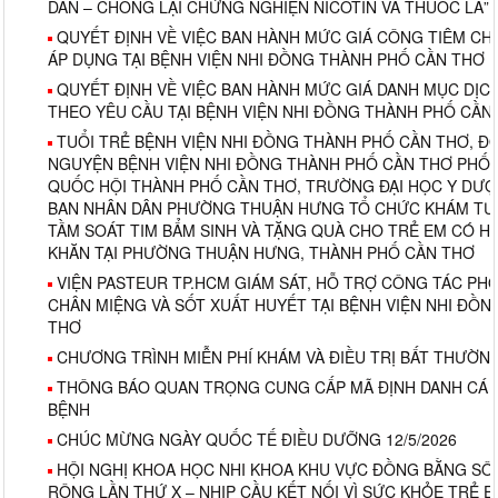
DẪN – CHỐNG LẠI CHỨNG NGHIỆN NICOTIN VÀ THUỐC LÁ”
QUYẾT ĐỊNH VỀ VIỆC BAN HÀNH MỨC GIÁ CÔNG TIÊM C
ÁP DỤNG TẠI BỆNH VIỆN NHI ĐỒNG THÀNH PHỐ CẦN THƠ 
QUYẾT ĐỊNH VỀ VIỆC BAN HÀNH MỨC GIÁ DANH MỤC DỊC
THEO YÊU CẦU TẠI BỆNH VIỆN NHI ĐỒNG THÀNH PHỐ CẦN
TUỔI TRẺ BỆNH VIỆN NHI ĐỒNG THÀNH PHỐ CẦN THƠ, Đ
NGUYỆN BỆNH VIỆN NHI ĐỒNG THÀNH PHỐ CẦN THƠ PHỐI 
QUỐC HỘI THÀNH PHỐ CẦN THƠ, TRƯỜNG ĐẠI HỌC Y DƯỢ
BAN NHÂN DÂN PHƯỜNG THUẬN HƯNG TỔ CHỨC KHÁM TƯ 
TẦM SOÁT TIM BẨM SINH VÀ TẶNG QUÀ CHO TRẺ EM CÓ 
KHĂN TẠI PHƯỜNG THUẬN HƯNG, THÀNH PHỐ CẦN THƠ
VIỆN PASTEUR TP.HCM GIÁM SÁT, HỖ TRỢ CÔNG TÁC P
CHÂN MIỆNG VÀ SỐT XUẤT HUYẾT TẠI BỆNH VIỆN NHI ĐỒ
THƠ
CHƯƠNG TRÌNH MIỄN PHÍ KHÁM VÀ ĐIỀU TRỊ BẤT THƯỜ
THÔNG BÁO QUAN TRỌNG CUNG CẤP MÃ ĐỊNH DANH CÁ 
BỆNH
CHÚC MỪNG NGÀY QUỐC TẾ ĐIỀU DƯỠNG 12/5/2026
HỘI NGHỊ KHOA HỌC NHI KHOA KHU VỰC ĐỒNG BẰNG S
RỘNG LẦN THỨ X – NHỊP CẦU KẾT NỐI VÌ SỨC KHỎE TRẺ 