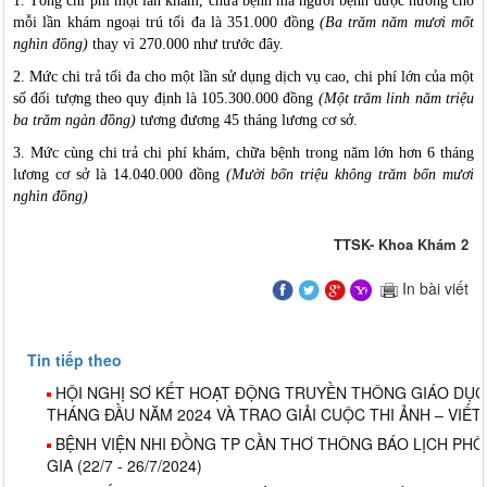
1.
Tổng chi phí một lần khám, chữa bệnh mà người bệnh được hưởng cho
mỗi lần khám ngoại trú tối đa là 351.000 đồng
(Ba trăm năm mươi mốt
nghìn đồng)
thay vì 270.000 như trước đây.
2.
Mức chi trả tối đa cho một lần sử dụng dịch vụ cao, chi phí lớn của một
số đối tượng theo quy định là 105.300.000 đồng
(Một trăm linh năm triệu
ba trăm ngàn đồng)
tương đương 45 tháng lương cơ sở.
3.
Mức cùng chi trả chi phí khám, chữa bệnh trong năm lớn hơn 6 tháng
lương cơ sở là 14.040.000 đồng
(Mười bốn triệu không trăm bốn mươi
nghìn đồng)
TTSK- Khoa Khám 2
In bài viết
Tin tiếp theo
HỘI NGHỊ SƠ KẾT HOẠT ĐỘNG TRUYỀN THÔNG GIÁO DỤC
THÁNG ĐẦU NĂM 2024 VÀ TRAO GIẢI CUỘC THI ẢNH – VIẾT
BỆNH VIỆN NHI ĐỒNG TP CẦN THƠ THÔNG BÁO LỊCH PH
GIA (22/7 - 26/7/2024)