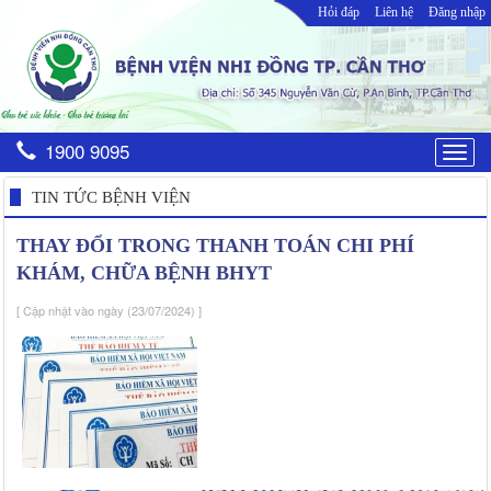
Hỏi đáp
Liên hệ
Đăng nhập
1900 9095
Togg
navig
TIN TỨC BỆNH VIỆN
THAY ĐỔI TRONG THANH TOÁN CHI PHÍ
KHÁM, CHỮA BỆNH BHYT
[ Cập nhật vào ngày (23/07/2024) ]