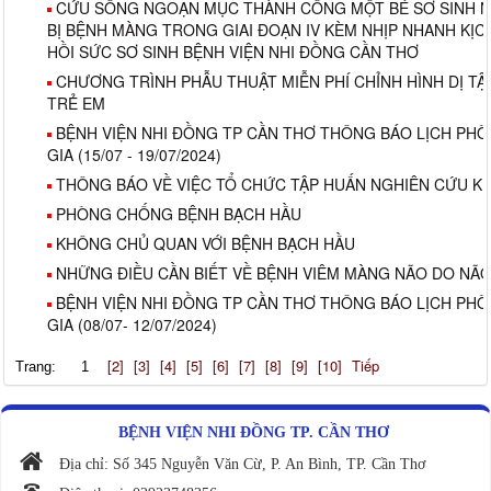
CỨU SỐNG NGOẠN MỤC THÀNH CÔNG MỘT BÉ SƠ SINH N
BỊ BỆNH MÀNG TRONG GIAI ĐOẠN IV KÈM NHỊP NHANH KỊC
HỒI SỨC SƠ SINH BỆNH VIỆN NHI ĐỒNG CẦN THƠ
CHƯƠNG TRÌNH PHẪU THUẬT MIỄN PHÍ CHỈNH HÌNH DỊ TẬ
TRẺ EM
BỆNH VIỆN NHI ĐỒNG TP CẦN THƠ THÔNG BÁO LỊCH PH
GIA (15/07 - 19/07/2024)
THÔNG BÁO VỀ VIỆC TỔ CHỨC TẬP HUẤN NGHIÊN CỨU K
PHÒNG CHỐNG BỆNH BẠCH HẦU
KHÔNG CHỦ QUAN VỚI BỆNH BẠCH HẦU
NHỮNG ĐIỀU CẦN BIẾT VỀ BỆNH VIÊM MÀNG NÃO DO NÃ
BỆNH VIỆN NHI ĐỒNG TP CẦN THƠ THÔNG BÁO LỊCH PH
GIA (08/07- 12/07/2024)
[2]
[3]
[4]
[5]
[6]
[7]
[8]
[9]
[10]
Tiếp
Trang:
1
BỆNH VIỆN NHI ĐỒNG TP. CẦN THƠ
Địa chỉ: Số 345 Nguyễn Văn Cừ, P. An Bình, TP. Cần Thơ